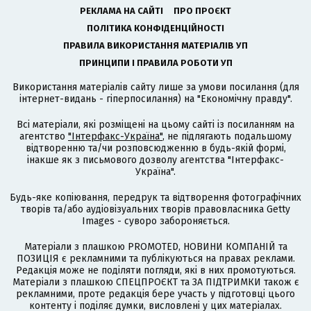
РЕКЛАМА НА САЙТІ
ПРО ПРОЄКТ
ПОЛІТИКА КОНФІДЕНЦІЙНОСТІ
ПРАВИЛА ВИКОРИСТАННЯ МАТЕРІАЛІВ УП
ПРИНЦИПИ І ПРАВИЛА РОБОТИ УП
Використання матеріалів сайту лише за умови посилання (для
інтернет-видань - гіперпосилання) на "Економічну правду".
Всі матеріали, які розміщені на цьому сайті із посиланням на
агентство
"Інтерфакс-Україна"
, не підлягають подальшому
відтворенню та/чи розповсюдженню в будь-якій формі,
інакше як з письмового дозволу агентства "Інтерфакс-
Україна".
Будь-яке копіювання, передрук та відтворення фотографічних
творів та/або аудіовізуальних творів правовласника Getty
Images - суворо забороняється.
Матеріали з плашкою PROMOTED, НОВИНИ КОМПАНІЙ та
ПОЗИЦІЯ є рекламними та публікуються на правах реклами.
Редакція може не поділяти погляди, які в них промотуються.
Матеріали з плашкою СПЕЦПРОЄКТ та ЗА ПІДТРИМКИ також є
рекламними, проте редакція бере участь у підготовці цього
контенту і поділяє думки, висловлені у цих матеріалах.