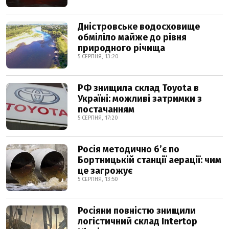
Дністровське водосховище
обміліло майже до рівня
природного річища
5 СЕРПНЯ, 13:20
РФ знищила склад Toyota в
Україні: можливі затримки з
постачанням
5 СЕРПНЯ, 17:20
Росія методично б’є по
Бортницькій станції аерації: чим
це загрожує
5 СЕРПНЯ, 13:50
Росіяни повністю знищили
логістичний склад Intertop