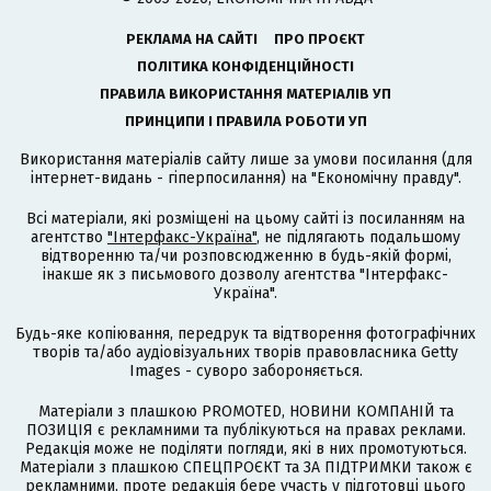
РЕКЛАМА НА САЙТІ
ПРО ПРОЄКТ
ПОЛІТИКА КОНФІДЕНЦІЙНОСТІ
ПРАВИЛА ВИКОРИСТАННЯ МАТЕРІАЛІВ УП
ПРИНЦИПИ І ПРАВИЛА РОБОТИ УП
Використання матеріалів сайту лише за умови посилання (для
інтернет-видань - гіперпосилання) на "Економічну правду".
Всі матеріали, які розміщені на цьому сайті із посиланням на
агентство
"Інтерфакс-Україна"
, не підлягають подальшому
відтворенню та/чи розповсюдженню в будь-якій формі,
інакше як з письмового дозволу агентства "Інтерфакс-
Україна".
Будь-яке копіювання, передрук та відтворення фотографічних
творів та/або аудіовізуальних творів правовласника Getty
Images - суворо забороняється.
Матеріали з плашкою PROMOTED, НОВИНИ КОМПАНІЙ та
ПОЗИЦІЯ є рекламними та публікуються на правах реклами.
Редакція може не поділяти погляди, які в них промотуються.
Матеріали з плашкою СПЕЦПРОЄКТ та ЗА ПІДТРИМКИ також є
рекламними, проте редакція бере участь у підготовці цього