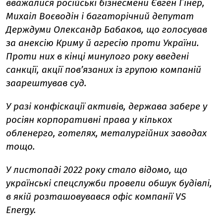
вважалися російські бізнесмени Євген Гінер,
Михаіл Воєводін і багаторічний депутат
Держдуми Олександр Бабаков, що голосував
за анексію Криму й агресію проти України.
Проти них в кінці минулого року введені
санкції, акції пов’язаних із групою компаній
заарештував суд.
У разі конфіскації активів, держава забере у
росіян корпоративні права у кількох
обленерго, готелях, металургійних заводах
тощо.
У листопаді 2022 року стало відомо, що
українські спецслужби провели обшук будівлі,
в якій розташовувався офіс компанії VS
Energy.