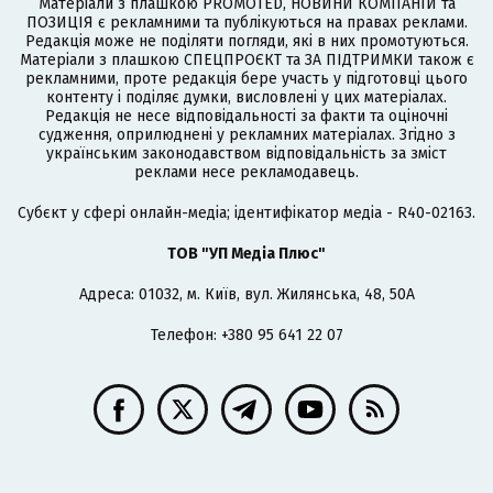
Матеріали з плашкою PROMOTED, НОВИНИ КОМПАНІЙ та
ПОЗИЦІЯ є рекламними та публікуються на правах реклами.
Редакція може не поділяти погляди, які в них промотуються.
Матеріали з плашкою СПЕЦПРОЄКТ та ЗА ПІДТРИМКИ також є
рекламними, проте редакція бере участь у підготовці цього
контенту і поділяє думки, висловлені у цих матеріалах.
Редакція не несе відповідальності за факти та оціночні
судження, оприлюднені у рекламних матеріалах. Згідно з
українським законодавством відповідальність за зміст
реклами несе рекламодавець.
Cубєкт у сфері онлайн-медіа; ідентифікатор медіа - R40-02163.
ТОВ "УП Медіа Плюс"
Адреса: 01032, м. Київ, вул. Жилянська, 48, 50А
Телефон: +380 95 641 22 07