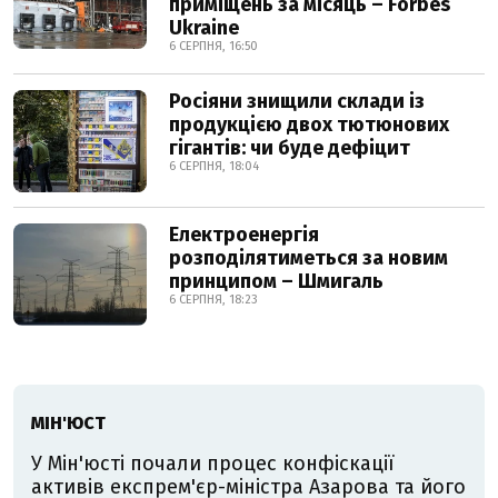
приміщень за місяць – Forbes
Ukraine
6 СЕРПНЯ, 16:50
Росіяни знищили склади із
продукцією двох тютюнових
гігантів: чи буде дефіцит
6 СЕРПНЯ, 18:04
Електроенергія
розподілятиметься за новим
принципом – Шмигаль
6 СЕРПНЯ, 18:23
МІН'ЮСТ
У Мін'юсті почали процес конфіскації
активів експрем'єр-міністра Азарова та його