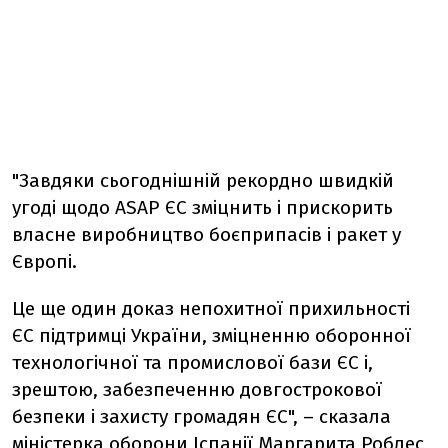
"Завдяки сьогоднішній рекордно швидкій
угоді щодо ASAP ЄС зміцнить і прискорить
власне виробництво боєприпасів і ракет у
Європі.
Це ще один доказ непохитної прихильності
ЄС підтримці України, зміцненню оборонної
технологічної та промислової бази ЄС і,
зрештою, забезпеченню довгострокової
безпеки і захисту громадян ЄС", – сказала
міністерка оборони Іспанії Маргарита Роблес