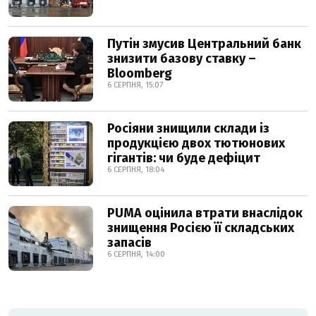
Путін змусив Центральний банк
знизити базову ставку –
Bloomberg
6 СЕРПНЯ, 15:07
Росіяни знищили склади із
продукцією двох тютюнових
гігантів: чи буде дефіцит
6 СЕРПНЯ, 18:04
PUMA оцінила втрати внаслідок
знищення Росією її складських
запасів
6 СЕРПНЯ, 14:00