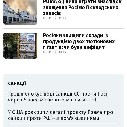
PUMA оцінила втрати внаслідок
знищення Росією її складських
запасів
6 СЕРПНЯ, 14:00
Росіяни знищили склади із
продукцією двох тютюнових
гігантів: чи буде дефіцит
6 СЕРПНЯ, 18:04
САНКЦІЇ
Греція блокує нові санкції ЄС проти Росії
через бізнес місцевого магната – FT
У США розкрили деталі проєкту Грема про
санкції проти РФ – з пом'якшеннями