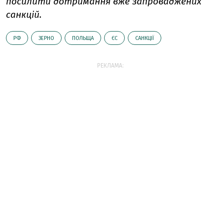
посилити дотримання вже запроваджених
санкцій.
РФ
ЗЕРНО
ПОЛЬЩА
ЄС
САНКЦІЇ
РЕКЛАМА: