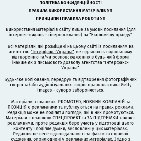
ПОЛІТИКА КОНФІДЕНЦІЙНОСТІ
ПРАВИЛА ВИКОРИСТАННЯ МАТЕРІАЛІВ УП
ПРИНЦИПИ І ПРАВИЛА РОБОТИ УП
Використання матеріалів сайту лише за умови посилання (для
інтернет-видань - гіперпосилання) на "Економічну правду".
Всі матеріали, які розміщені на цьому сайті із посиланням на
агентство
"Інтерфакс-Україна"
, не підлягають подальшому
відтворенню та/чи розповсюдженню в будь-якій формі,
інакше як з письмового дозволу агентства "Інтерфакс-
Україна".
Будь-яке копіювання, передрук та відтворення фотографічних
творів та/або аудіовізуальних творів правовласника Getty
Images - суворо забороняється.
Матеріали з плашкою PROMOTED, НОВИНИ КОМПАНІЙ та
ПОЗИЦІЯ є рекламними та публікуються на правах реклами.
Редакція може не поділяти погляди, які в них промотуються.
Матеріали з плашкою СПЕЦПРОЄКТ та ЗА ПІДТРИМКИ також є
рекламними, проте редакція бере участь у підготовці цього
контенту і поділяє думки, висловлені у цих матеріалах.
Редакція не несе відповідальності за факти та оціночні
судження, оприлюднені у рекламних матеріалах. Згідно з