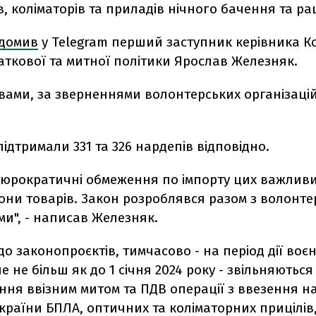
в, коліматорів та приладів нічного бачення та рац
ідомив
у Telegram перший заступник керівника Ко
ткової та митної політики Ярослав Железняк.
вами, за зверненнями волонтерських організаці
ідтримали 331 та 326 нардепів відповідно.
 бюрократичні обмеження по імпорту цих важлив
они товарів. Закон розроблявся разом з волонт
ми", - написав Железняк.
до законопроєктів,
тимчасово - на період дії воє
ле не більш як до 1 січня 2024 року - звільняються
ня ввізним митом та ПДВ операції з ввезення н
країни БПЛА, оптичних та коліматорних прицілів,