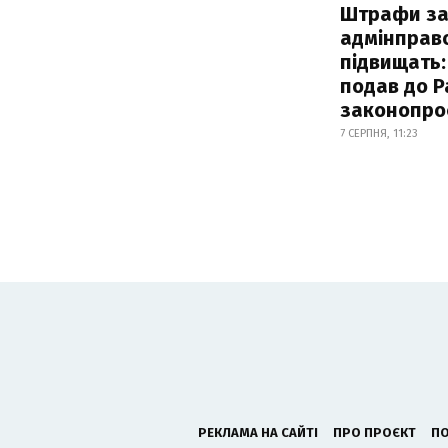
Штрафи з
адмінправ
підвищать:
подав до Р
законопро
7 СЕРПНЯ, 11:23
РЕКЛАМА НА САЙТІ
ПРО ПРОЄКТ
ПО