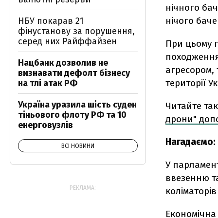
нічного бач
нічого баче
НБУ покарав 21
фінустанову за порушення,
серед них Райффайзен
При цьому п
походження
Нацбанк дозволив не
агресором, 
визнавати дефолт бізнесу
території У
на тлі атак РФ
Україна уразила шість суден
Читайте та
тіньового флоту РФ та 10
дрони" доп
енерговузлів
Нагадаємо:
ВСІ НОВИНИ
У парламе
ввезенню та
РЕКЛАМА:
коліматорів
Економічна