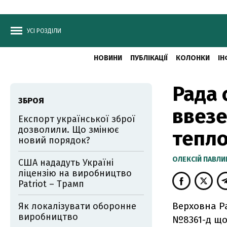
УСІ РОЗДІЛИ
НОВИНИ
ПУБЛІКАЦІЇ
КОЛОНКИ
ІН
Рада 
ЗБРОЯ
ввезе
Експорт української зброї
дозволили. Що змінює
тепло
новий порядок?
ОЛЕКСІЙ ПАВЛ
США нададуть Україні
ліцензію на виробництво
Patriot – Трамп
Верховна Р
Як локалізувати оборонне
виробництво
№8361-д щод