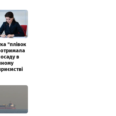
ка "плівок
 отримала
посаду в
чному
приємстві