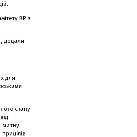
ій.
мітету ВР з
й, додали
их для
ерськими
нного стану
 від
а митну
 прицілів