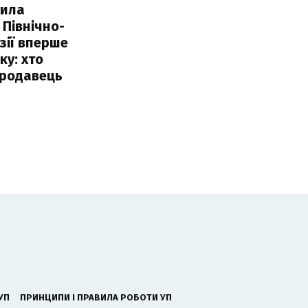
пила
 Північно-
Азії вперше
ку: хто
продавець
УП
ПРИНЦИПИ І ПРАВИЛА РОБОТИ УП