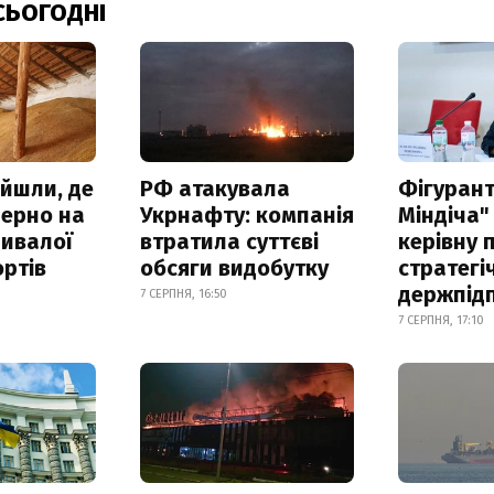
СЬОГОДНІ
айшли, де
РФ атакувала
Фігурант
зерно на
Укрнафту: компанія
Міндіча"
ривалої
втратила суттєві
керівну 
ртів
обсяги видобутку
стратегі
держпід
7 СЕРПНЯ, 16:50
7 СЕРПНЯ, 17:10