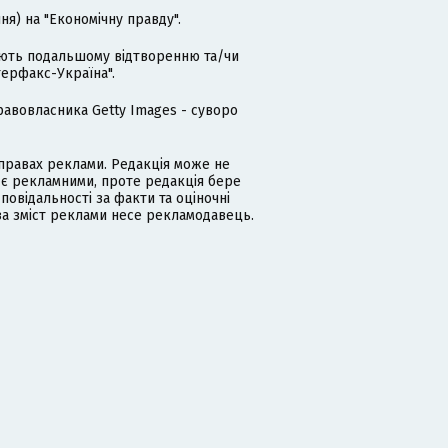
я) на "Економічну правду".
гають подальшому відтворенню та/чи
терфакс-Україна".
равовласника Getty Images - суворо
равах реклами. Редакція може не
 є рекламними, проте редакція бере
дповідальності за факти та оціночні
за зміст реклами несе рекламодавець.