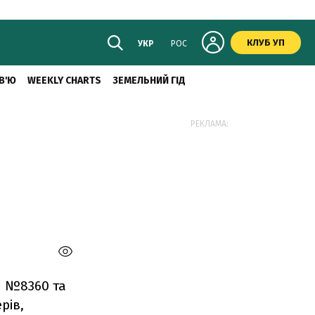
КЛУБ УП
УКР
РОС
В'Ю
WEEKLY CHARTS
ЗЕМЕЛЬНИЙ ГІД
РЕКЛАМА:
и №8360 та
рів,