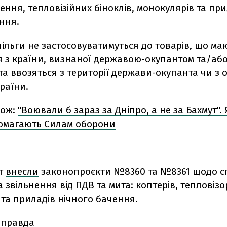
ення, тепловізійних біноклів, монокулярів та при
ння.
ільги не застосовуватимуться до товарів, що ма
 з країни, визнаної державою-окупантом та/аб
та ввозяться з території держави-окупанта чи з 
країни.
кож:
"Воювали б зараз за Дніпро, а не за Бахмут". 
омагають Силам оборони
нт
внесли
законопроєкти №8360 та №8361 щодо 
 звільнення від ПДВ та мита: коптерів, тепловізор
 та приладів нічного бачення.
 правда