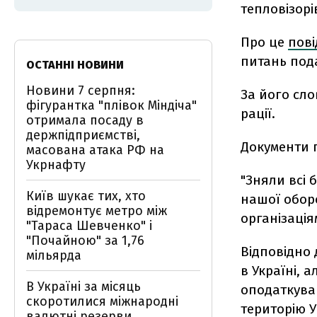
тепловізорі
Про це
пов
питань пода
ОСТАННІ НОВИНИ
Новини 7 серпня:
За його сло
фігурантка "плівок Міндіча"
рації.
отримала посаду в
держпідприємстві,
Документи п
масована атака РФ на
Укрнафту
"Зняли всі
Київ шукає тих, хто
нашої обор
відремонтує метро між
організація
"Тараса Шевченко" і
"Почайною" за 1,76
Відповідно 
мільярда
в Україні, а
В Україні за місяць
оподаткуван
скоротилися міжнародні
територію У
валютні резерви