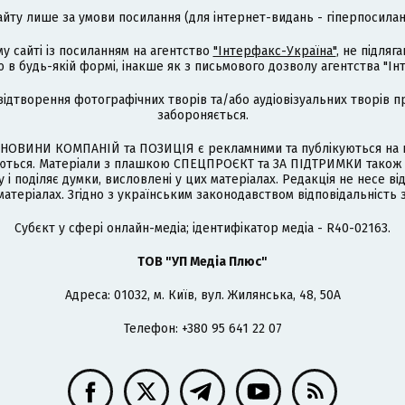
айту лише за умови посилання (для інтернет-видань - гіперпосиланн
му сайті із посиланням на агентство
"Інтерфакс-Україна"
, не підля
 будь-якій формі, інакше як з письмового дозволу агентства "Ін
відтворення фотографічних творів та/або аудіовізуальних творів п
забороняється.
НОВИНИ КОМПАНІЙ та ПОЗИЦІЯ є рекламними та публікуються на п
туються. Матеріали з плашкою СПЕЦПРОЄКТ та ЗА ПІДТРИМКИ також
 і поділяє думки, висловлені у цих матеріалах. Редакція не несе ві
атеріалах. Згідно з українським законодавством відповідальність 
Cубєкт у сфері онлайн-медіа; ідентифікатор медіа - R40-02163.
ТОВ "УП Медіа Плюс"
Адреса: 01032, м. Київ, вул. Жилянська, 48, 50А
Телефон: +380 95 641 22 07