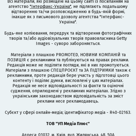
Всі матеріали, які розміщені на цьому сайті із посиланням на
агентство
"Інтерфакс-Україна"
, не підлягають подальшому
відтворенню та/чи розповсюдженню в будь-якій формі,
інакше як з письмового дозволу агентства "Інтерфакс-
Україна".
Будь-яке копіювання, передрук та відтворення фотографічних
творів та/або аудіовізуальних творів правовласника Getty
Images - суворо забороняється.
Матеріали з плашкою PROMOTED, НОВИНИ КОМПАНІЙ та
ПОЗИЦІЯ є рекламними та публікуються на правах реклами.
Редакція може не поділяти погляди, які в них промотуються.
Матеріали з плашкою СПЕЦПРОЄКТ та ЗА ПІДТРИМКИ також є
рекламними, проте редакція бере участь у підготовці цього
контенту і поділяє думки, висловлені у цих матеріалах.
Редакція не несе відповідальності за факти та оціночні
судження, оприлюднені у рекламних матеріалах. Згідно з
українським законодавством відповідальність за зміст
реклами несе рекламодавець.
Cубєкт у сфері онлайн-медіа; ідентифікатор медіа - R40-02163.
ТОВ "УП Медіа Плюс"
Адреса: 01032, м. Київ, вул. Жилянська, 48, 50А