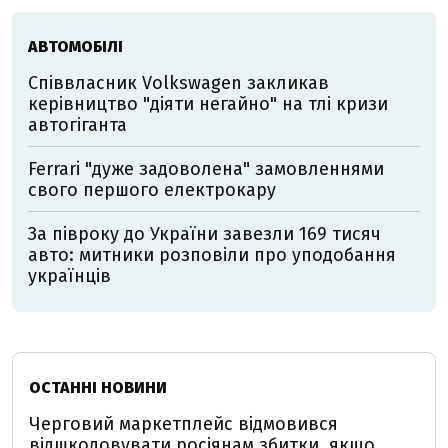
АВТОМОБІЛІ
Співвласник Volkswagen закликав
керівництво "діяти негайно" на тлі кризи
автогіганта
Ferrari "дуже задоволена" замовленнями
свого першого електрокару
За півроку до України завезли 169 тисяч
авто: митники розповіли про уподобання
українців
ОСТАННІ НОВИНИ
Черговий маркетплейс відмовився
відшкодовувати росіянам збитки, якщо