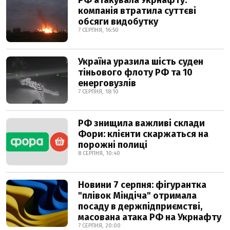
РФ атакувала Укрнафту:
компанія втратила суттєві
обсяги видобутку
7 СЕРПНЯ, 16:50
Україна уразила шість суден
тіньового флоту РФ та 10
енерговузлів
7 СЕРПНЯ, 18:10
РФ знищила важливі склади
Фори: клієнти скаржаться на
порожні полиці
8 СЕРПНЯ, 10:40
Новини 7 серпня: фігурантка
"плівок Міндіча" отримала
посаду в держпідприємстві,
масована атака РФ на Укрнафту
7 СЕРПНЯ, 20:00