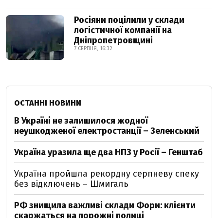
Росіяни поцілили у склади
логістичної компанії на
Дніпропетровщині
7 СЕРПНЯ, 16:32
ОСТАННІ НОВИНИ
В Україні не залишилося жодної
неушкодженої електростанції – Зеленський
Україна уразила ще два НПЗ у Росії – Генштаб
Україна пройшла рекордну серпневу спеку
без відключень – Шмигаль
РФ знищила важливі склади Фори: клієнти
скаржаться на порожні полиці