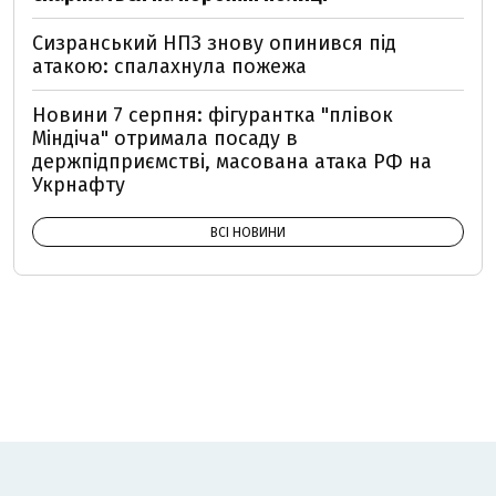
Сизранський НПЗ знову опинився під
атакою: спалахнула пожежа
Новини 7 серпня: фігурантка "плівок
Міндіча" отримала посаду в
держпідприємстві, масована атака РФ на
Укрнафту
ВСІ НОВИНИ