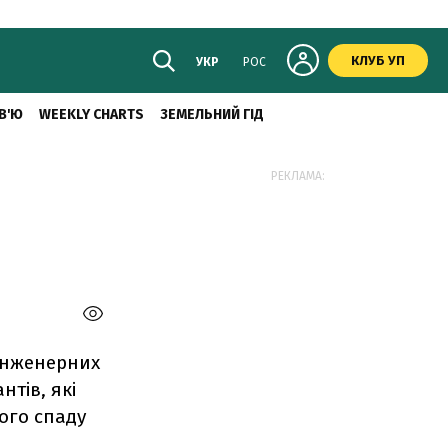
КЛУБ УП
УКР
РОС
В'Ю
WEEKLY CHARTS
ЗЕМЕЛЬНИЙ ГІД
РЕКЛАМА:
 інженерних
нтів, які
ого спаду