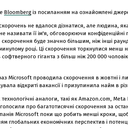
ше
Bloomberg
із посиланням на ознайомлені джер
скорочень не вдалося дізнатися, але людина, як
е називати її ім'я, обговорюючи конфіденційні 
 скорочення буде значно більшим, ніж інші раун
 минулому році. Ці скорочення торкнулися менш н
 софтверного гіганта з більш ніж 200 000 чоловік
раз Microsoft проводила скорочення в жовтні і ли
дувала відкриті вакансії і призупинила найм в різ
к технологічні аналоги, такі як Amazon.com, Meta 
оголосили про багатотисячні скорочення за остан
мпанія Microsoft поки що робить менші кроки, щ
ням глобальних економічних перспектив і потенц