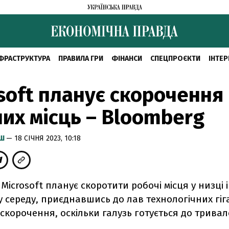
ФРАСТРУКТУРА
ПРАВИЛА ГРИ
ФІНАНСИ
СПЕЦПРОЄКТИ
ІНТЕР
soft планує скорочення
их місць – Bloomberg
ИШ
— 18 СІЧНЯ 2023, 10:18
Microsoft планує скоротити робочі місця у низці
 у середу, приєднавшись до лав технологічних гіга
корочення, оскільки галузь готується до тривал