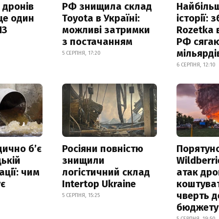
 дронів
РФ знищила склад
Найбільш
ще один
Toyota в Україні:
історії: 
ПЗ
можливі затримки
Rozetka 
з постачанням
РФ сяга
мільярді
5 СЕРПНЯ, 17:20
6 СЕРПНЯ, 12:10
дично б’є
Росіяни повністю
Порятун
ькій
знищили
Wildberri
ації: чим
логістичний склад
атак дро
ує
Intertop Ukraine
коштува
чверть д
5 СЕРПНЯ, 15:25
бюджету
5 СЕРПНЯ, 19:50