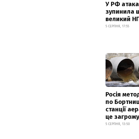
У РФ атака
зупинила 
великий Н
5 СЕРПНЯ, 17:55
Росія мето
по Бортниц
станції аер
це загрож
5 СЕРПНЯ, 13:50