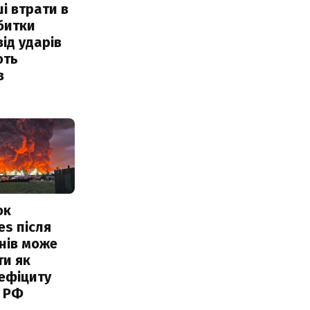
і втрати в
збитки
від ударів
ють
в
ок
es після
нів може
ти як
ефіциту
 РФ