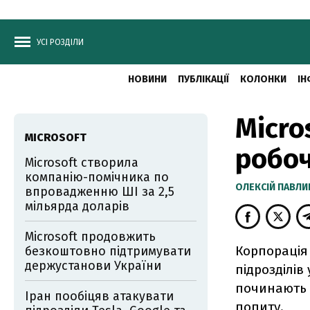
УСІ РОЗДІЛИ
НОВИНИ
ПУБЛІКАЦІЇ
КОЛОНКИ
ІН
Micro
MICROSOFT
робоч
Microsoft створила
компанію-помічника по
ОЛЕКСІЙ ПАВЛ
впровадженню ШІ за 2,5
мільярда доларів
Microsoft продовжить
Корпорація 
безкоштовно підтримувати
держустанови України
підрозділів
починають с
Іран пообіцяв атакувати
попиту.