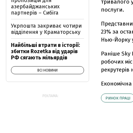
пропозицій для
тривалого 
азербайджанських
послуги.
партнерів – Сибіга
Представник
Укрпошта закриває чотири
23% за оста
відділення у Краматорську
Нью-Йорку у
Найбільші втрати в історії:
збитки Rozetka від ударів
Раніше Sky 
РФ сягають мільярдів
робочих міс
рекрутерів 
ВСІ НОВИНИ
Економічна
РЕКЛАМА:
РИНОК ПРАЦІ