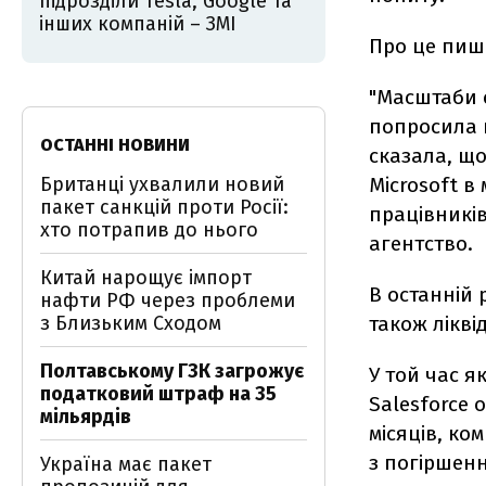
підрозділи Tesla, Google та
інших компаній – ЗМІ
Про це пи
"Масштаби 
попросила н
ОСТАННІ НОВИНИ
сказала, що
Британці ухвалили новий
Microsoft в
пакет санкцій проти Росії:
працівників
хто потрапив до нього
агентство.
Китай нарощує імпорт
В останній 
нафти РФ через проблеми
з Близьким Сходом
також лікві
Полтавському ГЗК загрожує
У той час я
податковий штраф на 35
Salesforce 
мільярдів
місяців, ко
з погіршен
Україна має пакет