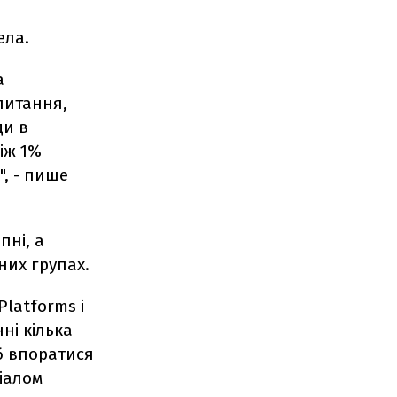
ела.
а
питання,
ди в
іж 1%
", - пише
пні, а
них групах.
Platforms і
ні кілька
об впоратися
іалом