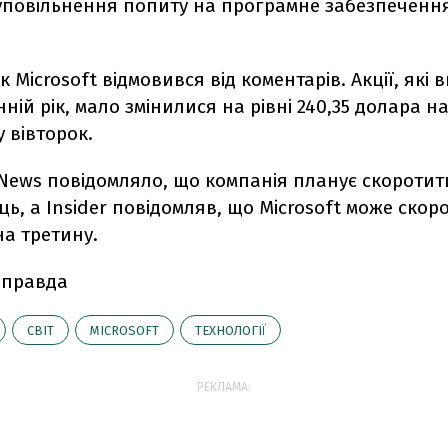
уповільнення попиту на програмне забезпечення
 Microsoft відмовився від коментарів. Акції, які 
нній рік, мало змінилися на рівні 240,35 долара на
 вівторок.
News повідомляло, що компанія планує скоротит
ць, а Insider повідомляв, що Microsoft може скор
на третину.
 правда
СВІТ
MICROSOFT
ТЕХНОЛОГІЇ
РЕКЛАМА: