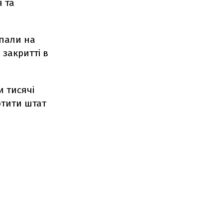
 та
впали на
 закритті в
и тисячі
отити штат