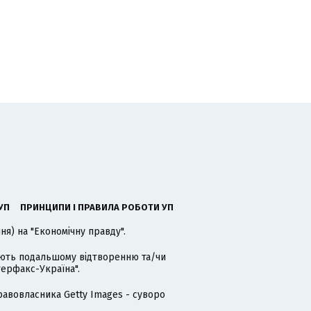
УП
ПРИНЦИПИ І ПРАВИЛА РОБОТИ УП
я) на "Економічну правду".
гають подальшому відтворенню та/чи
терфакс-Україна".
равовласника Getty Images - суворо