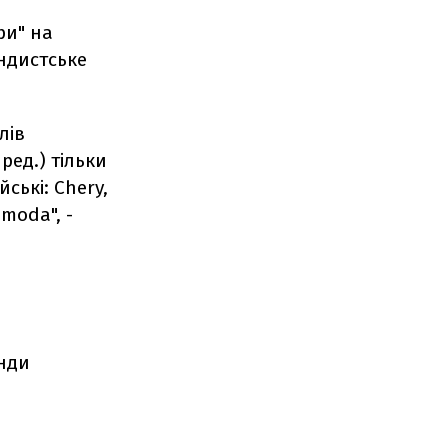
ри" на
ндистське
лів
ред.) тільки
йські: Chery,
Omoda", -
е
енди