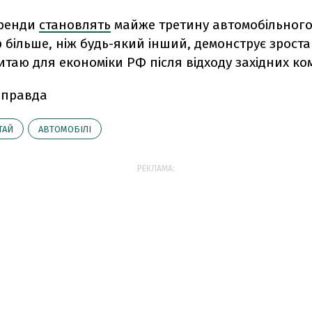
бренди
становлять
майже третину автомобільного 
р більше, ніж будь-який інший, демонструє зрост
таю для економіки РФ після відходу західних ко
 правда
ТАЙ
АВТОМОБІЛІ
РЕКЛАМА: