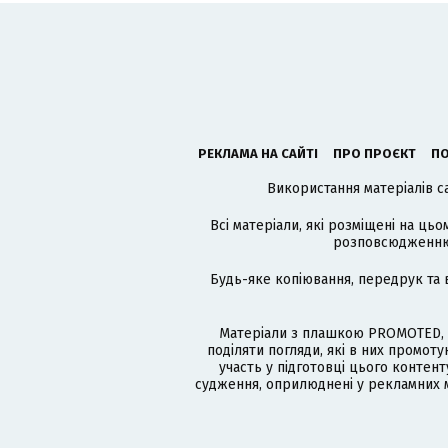
РЕКЛАМА НА САЙТІ
ПРО ПРОЄКТ
ПО
Використання матеріалів с
Всі матеріали, які розміщені на цьо
розповсюдженню в
Будь-яке копіювання, передрук та 
Матеріали з плашкою PROMOTED, 
поділяти погляди, які в них промо
участь у підготовці цього контенту
судження, оприлюднені у рекламних м