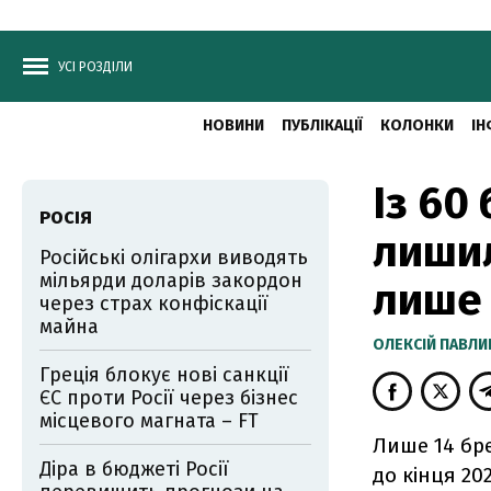
УСІ РОЗДІЛИ
НОВИНИ
ПУБЛІКАЦІЇ
КОЛОНКИ
ІН
Із 60
РОСІЯ
лишил
Російські олігархи виводять
мільярди доларів закордон
лише 
через страх конфіскації
майна
ОЛЕКСІЙ ПАВЛ
Греція блокує нові санкції
ЄС проти Росії через бізнес
місцевого магната – FT
Лише 14 бре
Діра в бюджеті Росії
до кінця 202