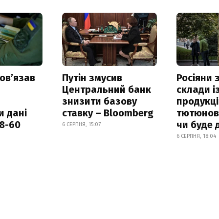
овʼязав
Путін змусив
Росіяни
Центральний банк
склади і
знизити базову
продукці
и дані
ставку – Bloomberg
тютюнови
18-60
чи буде 
6 СЕРПНЯ, 15:07
6 СЕРПНЯ, 18:04