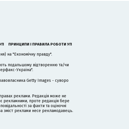
УП
ПРИНЦИПИ І ПРАВИЛА РОБОТИ УП
я) на "Економічну правду".
гають подальшому відтворенню та/чи
терфакс-Україна".
равовласника Getty Images - суворо
равах реклами. Редакція може не
 є рекламними, проте редакція бере
дповідальності за факти та оціночні
за зміст реклами несе рекламодавець.