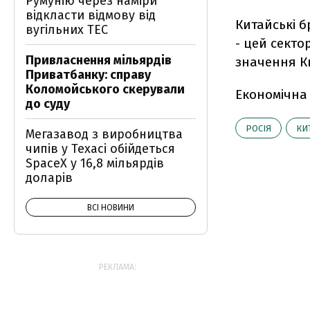
Румунію через наміри
відкласти відмову від
Китайські 
вугільних ТЕС
- цей секто
Привласнення мільярдів
значення Ки
Приватбанку: справу
Коломойського скерували
Економічна
до суду
РОСІЯ
КИ
Мегазавод з виробництва
чипів у Техасі обійдеться
SpaceX у 16,8 мільярдів
доларів
ВСІ НОВИНИ
РЕКЛАМА: