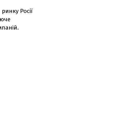
ринку Росії
аюче
мпаній.