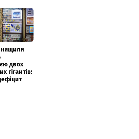
 знищили
з
єю двох
х гігантів:
дефіцит