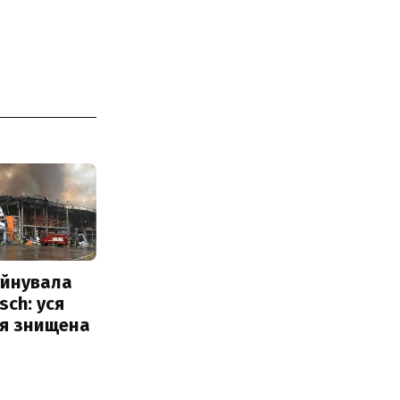
уйнувала
sch: уся
ія знищена