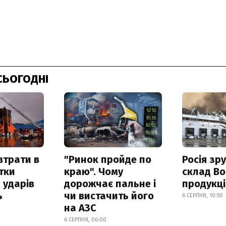
СЬОГОДНІ
втрати в
"Ринок пройде по
Росія зр
итки
краю". Чому
склад Bo
 ударів
дорожчає пальне і
продукц
ь
чи вистачить його
6 СЕРПНЯ, 10:50
на АЗС
6 СЕРПНЯ, 06:00