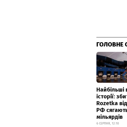
ГОЛОВНЕ 
Найбільші 
історії: зб
Rozetka від
РФ сягают
мільярдів
6 СЕРПНЯ, 12:10