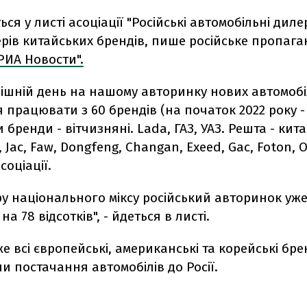
ься у листі асоціації "Російські автомобільні диле
рів китайських брендів, пише російське пропага
РИА Новости".
нішній день на нашому авторинку нових автомобі
працювати з 60 брендів (на початок 2022 року - 
и бренди - вітчизняні. Lada, ГАЗ, УАЗ. Решта - кита
, Jac, Faw, Dongfeng, Changan, Exeed, Gac, Foton, 
соціації.
ру національного міксу російський авторинок уж
а 78 відсотків", - йдеться в листі.
е всі європейські, американські та корейські бр
 постачання автомобілів до Росії.