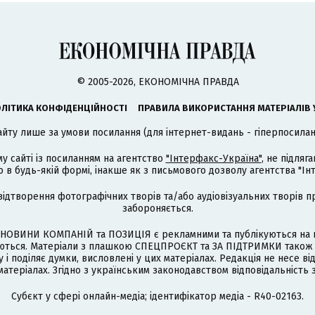
© 2005-2026, ЕКОНОМІЧНА ПРАВДА
ЛІТИКА КОНФІДЕНЦІЙНОСТІ
ПРАВИЛА ВИКОРИСТАННЯ МАТЕРІАЛІВ 
айту лише за умови посилання (для інтернет-видань - гіперпосиланн
му сайті із посиланням на агентство
"Інтерфакс-Україна"
, не підля
 будь-якій формі, інакше як з письмового дозволу агентства "Ін
відтворення фотографічних творів та/або аудіовізуальних творів п
забороняється.
НОВИНИ КОМПАНІЙ та ПОЗИЦІЯ є рекламними та публікуються на п
туються. Матеріали з плашкою СПЕЦПРОЄКТ та ЗА ПІДТРИМКИ також
 і поділяє думки, висловлені у цих матеріалах. Редакція не несе ві
атеріалах. Згідно з українським законодавством відповідальність 
Cубєкт у сфері онлайн-медіа; ідентифікатор медіа - R40-02163.