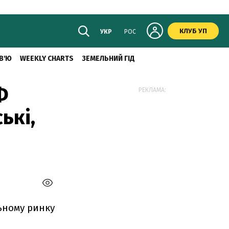
КЛУБ УП
УКР
РОС
В'Ю
WEEKLY CHARTS
ЗЕМЕЛЬНИЙ ГІД
Ф
РЕКЛАМА:
ькі,
ьному ринку