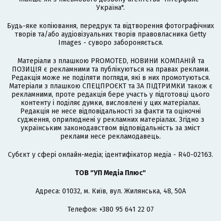
Україна".
Будь-яке копіювання, передрук та відтворення фотографічних
творів та/або аудіовізуальних творів правовласника Getty
Images - суворо забороняється.
Матеріали з плашкою PROMOTED, НОВИНИ КОМПАНІЙ та
ПОЗИЦІЯ є рекламними та публікуються на правах реклами.
Редакція може не поділяти погляди, які в них промотуються.
Матеріали з плашкою СПЕЦПРОЄКТ та ЗА ПІДТРИМКИ також є
рекламними, проте редакція бере участь у підготовці цього
контенту і поділяє думки, висловлені у цих матеріалах.
Редакція не несе відповідальності за факти та оціночні
судження, оприлюднені у рекламних матеріалах. Згідно з
українським законодавством відповідальність за зміст
реклами несе рекламодавець.
Cубєкт у сфері онлайн-медіа; ідентифікатор медіа - R40-02163.
ТОВ "УП Медіа Плюс"
Адреса: 01032, м. Київ, вул. Жилянська, 48, 50А
Телефон: +380 95 641 22 07