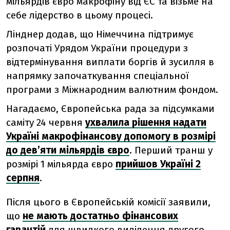
мільярдів євро макрофіну від ЄС та візьме на
себе лідерство в цьому процесі.
Лінднер додав, що Німеччина підтримує
розпочаті Урядом України процедури з
відтермінування виплати боргів й зусилля в
напрямку започаткування спеціальної
програми з Міжнародним валютним фондом.
Нагадаємо, Європейська рада за підсумками
саміту 24 червня
ухвалила рішення надати
Україні макрофінансову допомогу в розмірі
до дев’яти мільярдів євро
. Перший транш у
розмірі 1 мільярда євро
прийшов Україні 2
серпня
.
Після цього в Європейській комісії заявили,
що
не мають достатньо фінансових
гарантій
для швидкого виділення другого