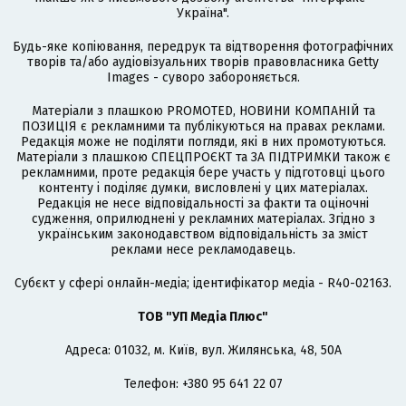
Україна".
Будь-яке копіювання, передрук та відтворення фотографічних
творів та/або аудіовізуальних творів правовласника Getty
Images - суворо забороняється.
Матеріали з плашкою PROMOTED, НОВИНИ КОМПАНІЙ та
ПОЗИЦІЯ є рекламними та публікуються на правах реклами.
Редакція може не поділяти погляди, які в них промотуються.
Матеріали з плашкою СПЕЦПРОЄКТ та ЗА ПІДТРИМКИ також є
рекламними, проте редакція бере участь у підготовці цього
контенту і поділяє думки, висловлені у цих матеріалах.
Редакція не несе відповідальності за факти та оціночні
судження, оприлюднені у рекламних матеріалах. Згідно з
українським законодавством відповідальність за зміст
реклами несе рекламодавець.
Cубєкт у сфері онлайн-медіа; ідентифікатор медіа - R40-02163.
ТОВ "УП Медіа Плюс"
Адреса: 01032, м. Київ, вул. Жилянська, 48, 50А
Телефон: +380 95 641 22 07