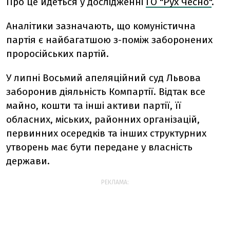
Про це йдеться у дослідженні
ГО "Рух Чесно"
.
Аналітики зазначають, що комуністична
партія є найбагатшою з-поміж заборонених
проросійських партій.
У липні Восьмий апеляційний суд Львова
заборонив діяльність Компартії. Відтак все
майно, кошти та інші активи партії, її
обласних, міських, районних організацій,
первинних осередків та інших структурних
утворень має бути передане у власність
держави.
РЕКЛАМА: