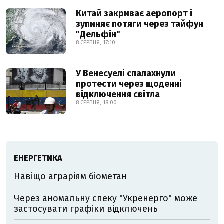
Китай закриває аеропорт і
зупиняє потяги через тайфун
"Дельфін"
8 СЕРПНЯ, 17:10
У Венесуелі спалахнули
протести через щоденні
відключення світла
8 СЕРПНЯ, 18:00
ЕНЕРГЕТИКА
Навіщо аграріям біометан
Через аномальну спеку "Укренерго" може
застосувати графіки відключень