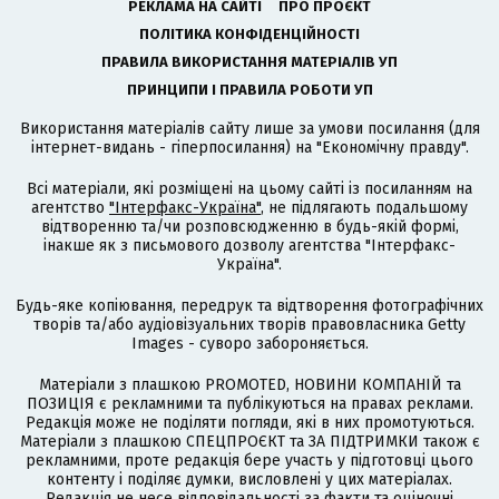
РЕКЛАМА НА САЙТІ
ПРО ПРОЄКТ
ПОЛІТИКА КОНФІДЕНЦІЙНОСТІ
ПРАВИЛА ВИКОРИСТАННЯ МАТЕРІАЛІВ УП
ПРИНЦИПИ І ПРАВИЛА РОБОТИ УП
Використання матеріалів сайту лише за умови посилання (для
інтернет-видань - гіперпосилання) на "Економічну правду".
Всі матеріали, які розміщені на цьому сайті із посиланням на
агентство
"Інтерфакс-Україна"
, не підлягають подальшому
відтворенню та/чи розповсюдженню в будь-якій формі,
інакше як з письмового дозволу агентства "Інтерфакс-
Україна".
Будь-яке копіювання, передрук та відтворення фотографічних
творів та/або аудіовізуальних творів правовласника Getty
Images - суворо забороняється.
Матеріали з плашкою PROMOTED, НОВИНИ КОМПАНІЙ та
ПОЗИЦІЯ є рекламними та публікуються на правах реклами.
Редакція може не поділяти погляди, які в них промотуються.
Матеріали з плашкою СПЕЦПРОЄКТ та ЗА ПІДТРИМКИ також є
рекламними, проте редакція бере участь у підготовці цього
контенту і поділяє думки, висловлені у цих матеріалах.
Редакція не несе відповідальності за факти та оціночні