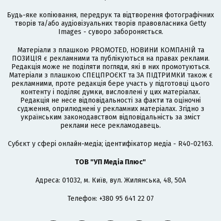
Будь-яке копіювання, передрук та відтворення фотографічних
творів та/або аудіовізуальних творів правовласника Getty
Images - суворо забороняється.
Матеріали з плашкою PROMOTED, НОВИНИ КОМПАНІЙ та
ПОЗИЦІЯ є рекламними та публікуються на правах реклами.
Редакція може не поділяти погляди, які в них промотуються.
Матеріали з плашкою СПЕЦПРОЄКТ та ЗА ПІДТРИМКИ також є
рекламними, проте редакція бере участь у підготовці цього
контенту і поділяє думки, висловлені у цих матеріалах.
Редакція не несе відповідальності за факти та оціночні
судження, оприлюднені у рекламних матеріалах. Згідно з
українським законодавством відповідальність за зміст
реклами несе рекламодавець.
Cубєкт у сфері онлайн-медіа; ідентифікатор медіа - R40-02163.
ТОВ "УП Медіа Плюс"
Адреса: 01032, м. Київ, вул. Жилянська, 48, 50А
Телефон: +380 95 641 22 07