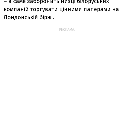
– а саме заборонить низці білоруських
компаній торгувати цінними паперами на
Лондонській біржі.
РЕКЛАМА: