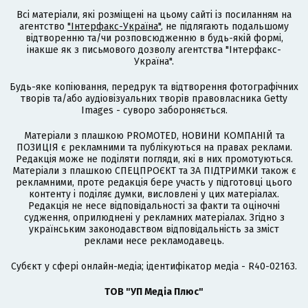
Всі матеріали, які розміщені на цьому сайті із посиланням на
агентство
"Інтерфакс-Україна"
, не підлягають подальшому
відтворенню та/чи розповсюдженню в будь-якій формі,
інакше як з письмового дозволу агентства "Інтерфакс-
Україна".
Будь-яке копіювання, передрук та відтворення фотографічних
творів та/або аудіовізуальних творів правовласника Getty
Images - суворо забороняється.
Матеріали з плашкою PROMOTED, НОВИНИ КОМПАНІЙ та
ПОЗИЦІЯ є рекламними та публікуються на правах реклами.
Редакція може не поділяти погляди, які в них промотуються.
Матеріали з плашкою СПЕЦПРОЄКТ та ЗА ПІДТРИМКИ також є
рекламними, проте редакція бере участь у підготовці цього
контенту і поділяє думки, висловлені у цих матеріалах.
Редакція не несе відповідальності за факти та оціночні
судження, оприлюднені у рекламних матеріалах. Згідно з
українським законодавством відповідальність за зміст
реклами несе рекламодавець.
Cубєкт у сфері онлайн-медіа; ідентифікатор медіа - R40-02163.
ТОВ "УП Медіа Плюс"