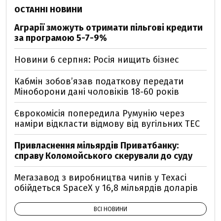
ОСТАННІ НОВИНИ
Аграрії зможуть отримати пільгові кредити
за програмою 5-7-9%
Новини 6 серпня: Росія нищить бізнес
Кабмін зобовʼязав податкову передати
Міноборони дані чоловіків 18-60 років
Єврокомісія попередила Румунію через
наміри відкласти відмову від вугільних ТЕС
Привласнення мільярдів Приватбанку:
справу Коломойського скерували до суду
Мегазавод з виробництва чипів у Техасі
обійдеться SpaceX у 16,8 мільярдів доларів
ВСІ НОВИНИ