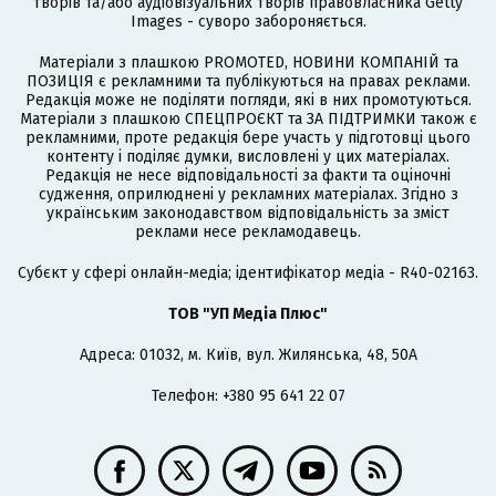
творів та/або аудіовізуальних творів правовласника Getty
Images - суворо забороняється.
Матеріали з плашкою PROMOTED, НОВИНИ КОМПАНІЙ та
ПОЗИЦІЯ є рекламними та публікуються на правах реклами.
Редакція може не поділяти погляди, які в них промотуються.
Матеріали з плашкою СПЕЦПРОЄКТ та ЗА ПІДТРИМКИ також є
рекламними, проте редакція бере участь у підготовці цього
контенту і поділяє думки, висловлені у цих матеріалах.
Редакція не несе відповідальності за факти та оціночні
судження, оприлюднені у рекламних матеріалах. Згідно з
українським законодавством відповідальність за зміст
реклами несе рекламодавець.
Cубєкт у сфері онлайн-медіа; ідентифікатор медіа - R40-02163.
ТОВ "УП Медіа Плюс"
Адреса: 01032, м. Київ, вул. Жилянська, 48, 50А
Телефон: +380 95 641 22 07