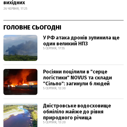
вихідних
26 ЧЕРВНЯ, 17:25
ГОЛОВНЕ СЬОГОДНІ
У РФ атака дронів зупинила ще
один великий НПЗ
5 СЕРПНЯ, 17:55
Росіяни поцілили в "серце
логістики" NOVUS та склади
"Сільпо": загинули 6 людей
5 СЕРПНЯ, 12:30
Дністровське водосховище
обміліло майже до рівня
природного річища
5 СЕРПНЯ, 13:20