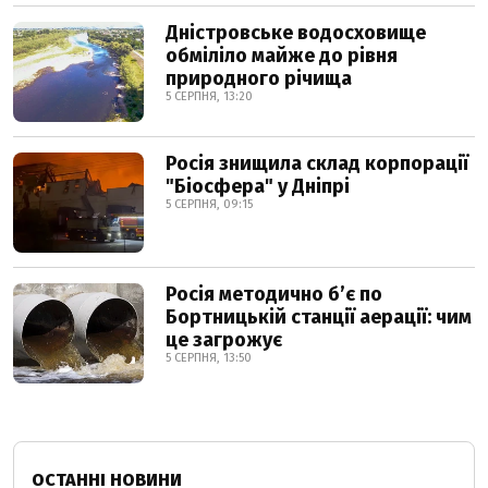
Дністровське водосховище
обміліло майже до рівня
природного річища
5 СЕРПНЯ, 13:20
Росія знищила склад корпорації
"Біосфера" у Дніпрі
5 СЕРПНЯ, 09:15
Росія методично б’є по
Бортницькій станції аерації: чим
це загрожує
5 СЕРПНЯ, 13:50
ОСТАННІ НОВИНИ