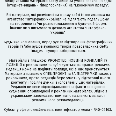
Використання матеріалів сайту лише за умови посилання (для
інтернет-видань - гіперпосилання) на "Економічну правду".
Всі матеріали, які розміщені на цьому сайті із посиланням на
агентство
"Інтерфакс-Україна"
, не підлягають подальшому
відтворенню та/чи розповсюдженню в будь-якій формі,
інакше як з письмового дозволу агентства "Інтерфакс-
Україна".
Будь-яке копіювання, передрук та відтворення фотографічних
творів та/або аудіовізуальних творів правовласника Getty
Images - суворо забороняється.
Матеріали з плашкою PROMOTED, НОВИНИ КОМПАНІЙ та
ПОЗИЦІЯ є рекламними та публікуються на правах реклами.
Редакція може не поділяти погляди, які в них промотуються.
Матеріали з плашкою СПЕЦПРОЄКТ та ЗА ПІДТРИМКИ також є
рекламними, проте редакція бере участь у підготовці цього
контенту і поділяє думки, висловлені у цих матеріалах.
Редакція не несе відповідальності за факти та оціночні
судження, оприлюднені у рекламних матеріалах. Згідно з
українським законодавством відповідальність за зміст
реклами несе рекламодавець.
Cубєкт у сфері онлайн-медіа; ідентифікатор медіа - R40-02163.