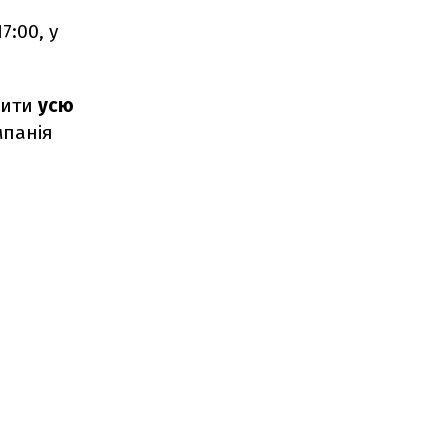
7:00, у
рити
усю
мпанія