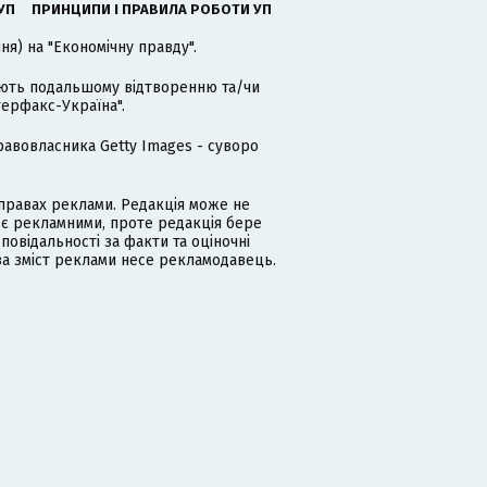
УП
ПРИНЦИПИ І ПРАВИЛА РОБОТИ УП
я) на "Економічну правду".
гають подальшому відтворенню та/чи
терфакс-Україна".
равовласника Getty Images - суворо
равах реклами. Редакція може не
 є рекламними, проте редакція бере
дповідальності за факти та оціночні
за зміст реклами несе рекламодавець.