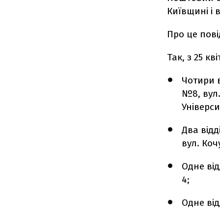
Київщині і 
Про це пові
Так, з 25 к
Чотири 
№8, вул.
Універси
Два відд
вул. Кочу
Одне ві
4;
Одне ві