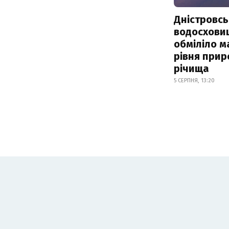
Дністровсь
водосхови
обміліло м
рівня при
річища
5 СЕРПНЯ, 13:20