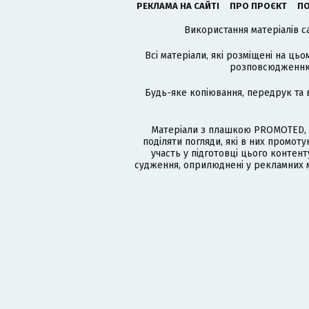
РЕКЛАМА НА САЙТІ
ПРО ПРОЄКТ
ПО
Використання матеріалів с
Всі матеріали, які розміщені на цьо
розповсюдженню в
Будь-яке копіювання, передрук та 
Матеріали з плашкою PROMOTED, 
поділяти погляди, які в них промо
участь у підготовці цього контенту
судження, оприлюднені у рекламних м