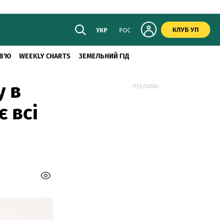
КЛУБ УП
УКР
РОС
В'Ю
WEEKLY CHARTS
ЗЕМЕЛЬНИЙ ГІД
у в
РЕКЛАМА:
є всі