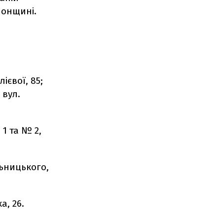
олонщині.
ієвої, 85;
 вул.
 1 та № 2,
льницького,
а, 26.