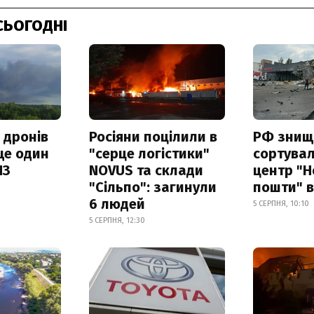
СЬОГОДНІ
 дронів
Росіяни поцілили в
РФ знищ
ще один
"серце логістики"
сортува
ПЗ
NOVUS та склади
центр "Н
"Сільпо": загинули
пошти" в
6 людей
5 СЕРПНЯ, 10:10
5 СЕРПНЯ, 12:30