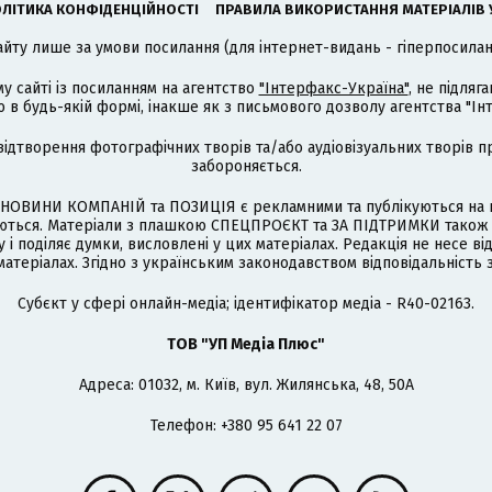
ЛІТИКА КОНФІДЕНЦІЙНОСТІ
ПРАВИЛА ВИКОРИСТАННЯ МАТЕРІАЛІВ 
айту лише за умови посилання (для інтернет-видань - гіперпосиланн
му сайті із посиланням на агентство
"Інтерфакс-Україна"
, не підля
 будь-якій формі, інакше як з письмового дозволу агентства "Ін
відтворення фотографічних творів та/або аудіовізуальних творів п
забороняється.
НОВИНИ КОМПАНІЙ та ПОЗИЦІЯ є рекламними та публікуються на п
туються. Матеріали з плашкою СПЕЦПРОЄКТ та ЗА ПІДТРИМКИ також
 і поділяє думки, висловлені у цих матеріалах. Редакція не несе ві
атеріалах. Згідно з українським законодавством відповідальність 
Cубєкт у сфері онлайн-медіа; ідентифікатор медіа - R40-02163.
ТОВ "УП Медіа Плюс"
Адреса: 01032, м. Київ, вул. Жилянська, 48, 50А
Телефон: +380 95 641 22 07