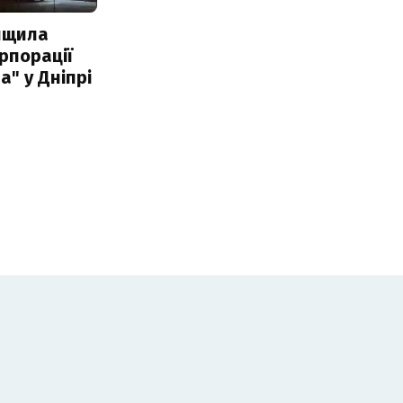
нищила
рпорації
а" у Дніпрі