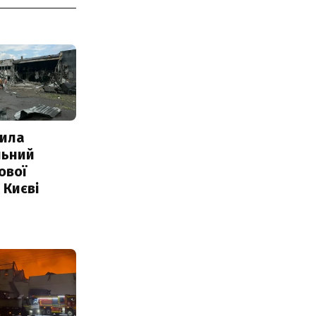
ила
льний
ової
 Києві