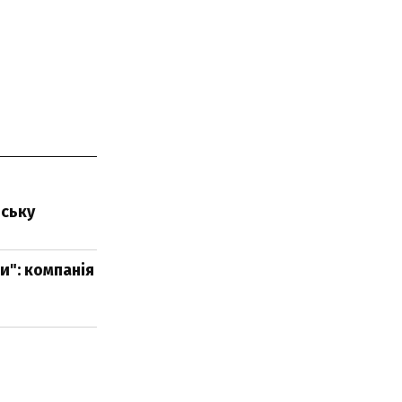
рську
и": компанія