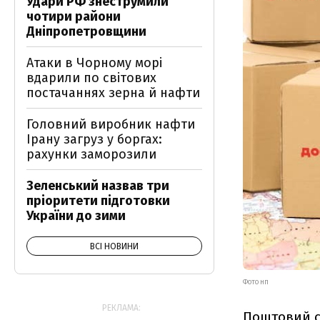
Удари РФ знеструмили
чотири райони
Дніпропетровщини
Атаки в Чорному морі
вдарили по світових
постачаннях зерна й нафти
Головний виробник нафти
Ірану загруз у боргах:
рахунки заморозили
Зеленський назвав три
пріоритети підготовки
України до зими
ВСІ НОВИНИ
ФОТО НП
РЕКЛАМА:
Поштовий с