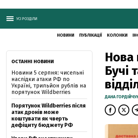
УСІ РОЗДІЛИ
НОВИНИ
ПУБЛІКАЦІЇ
КОЛОНКИ
ІН
Нова 
ОСТАННІ НОВИНИ
Бучі т
Новини 5 серпня: чисельні
наслідки атаки РФ по
відді
Україні, трильйон рублів на
порятунок Wildberries
ДАНА ГОРДІЙЧУ
Порятунок Wildberries після
атак дронів може
коштувати як чверть
дефіциту бюджету РФ