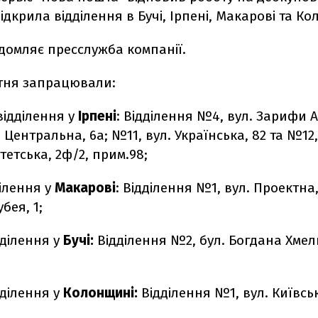
відкрила відділення в Бучі, Ірпені, Макарові та К
домляє пресслужба компанії.
вітня запрацювали:
відділення у
Ірпені
: Відділення №4, вул. Зарифи Ал
 Центральна, 6а; №11, вул. Українська, 82 та №12,
тетська, 2ф/2, прим.98;
ілення у
Макарові
: Відділення №1, вул. Проектна,
бея, 1;
дділення у
Бучі:
Відділення №2, бул. Богдана Хме
дділення у
Колонщині:
Відділення №1, вул. Київськ