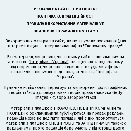
РЕКЛАМА НА САЙТІ
ПРО ПРОЄКТ
ПОЛІТИКА КОНФІДЕНЦІЙНОСТІ
ПРАВИЛА ВИКОРИСТАННЯ МАТЕРІАЛІВ УП
ПРИНЦИПИ І ПРАВИЛА РОБОТИ УП
Використання матеріалів сайту лише за умови посилання (для
інтернет-видань - гіперпосилання) на "Економічну правду".
Всі матеріали, які розміщені на цьому сайті із посиланням на
агентство
"Інтерфакс-Україна"
, не підлягають подальшому
відтворенню та/чи розповсюдженню в будь-якій формі,
інакше як з письмового дозволу агентства "Інтерфакс-
Україна".
Будь-яке копіювання, передрук та відтворення фотографічних
творів та/або аудіовізуальних творів правовласника Getty
Images - суворо забороняється.
Матеріали з плашкою PROMOTED, НОВИНИ КОМПАНІЙ та
ПОЗИЦІЯ є рекламними та публікуються на правах реклами.
Редакція може не поділяти погляди, які в них промотуються.
Матеріали з плашкою СПЕЦПРОЄКТ та ЗА ПІДТРИМКИ також є
рекламними, проте редакція бере участь у підготовці цього