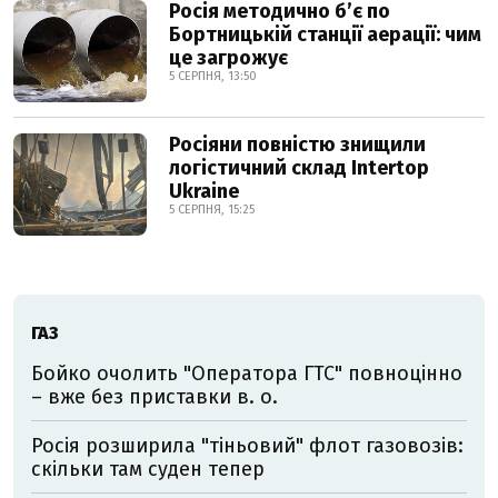
Росія методично б’є по
Бортницькій станції аерації: чим
це загрожує
5 СЕРПНЯ, 13:50
Росіяни повністю знищили
логістичний склад Intertop
Ukraine
5 СЕРПНЯ, 15:25
ГАЗ
Бойко очолить "Оператора ГТС" повноцінно
– вже без приставки в. о.
Росія розширила "тіньовий" флот газовозів:
скільки там суден тепер