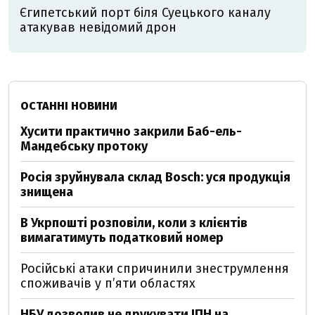
Єгипетський порт біля Суецького каналу
атакував невідомий дрон
ОСТАННІ НОВИНИ
Хусити практично закрили Баб-ель-
Мандебську протоку
Росія зруйнувала склад Bosch: уся продукція
знищена
В Укрпошті розповіли, коли з клієнтів
вимагатимуть податковий номер
Російські атаки спричинили знеструмлення
споживачів у п’яти областях
НБУ дозволив не друкувати ІПН на