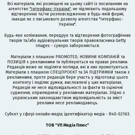
Всі матеріали, які розміщені на цьому сайті із посиланням на
агентство
"Інтерфакс-Україна"
, не підлягають подальшому
відтворенню та/чи розповсюдженню в будь-якій формі,
інакше як з письмового дозволу агентства "Інтерфакс-
Україна".
Будь-яке копіювання, передрук та відтворення фотографічних
творів та/або аудіовізуальних творів правовласника Getty
Images - суворо забороняється.
Матеріали з плашкою PROMOTED, НОВИНИ КОМПАНІЙ та
ПОЗИЦІЯ є рекламними та публікуються на правах реклами.
Редакція може не поділяти погляди, які в них промотуються.
Матеріали з плашкою СПЕЦПРОЄКТ та ЗА ПІДТРИМКИ також є
рекламними, проте редакція бере участь у підготовці цього
контенту і поділяє думки, висловлені у цих матеріалах.
Редакція не несе відповідальності за факти та оціночні
судження, оприлюднені у рекламних матеріалах. Згідно з
українським законодавством відповідальність за зміст
реклами несе рекламодавець.
Cубєкт у сфері онлайн-медіа; ідентифікатор медіа - R40-02163.
ТОВ "УП Медіа Плюс"