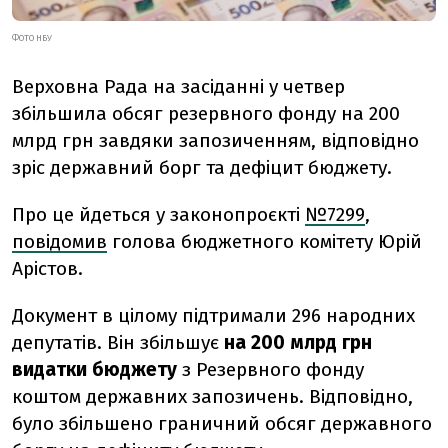
ФОТО НБУ
Верховна Рада на засіданні у четвер
збільшила обсяг резервного фонду на 200
млрд грн завдяки запозиченням, відповідно
зріс державний борг та дефіцит бюджету.
Про це йдеться у законопроєкті
№7299
,
повідомив
голова бюджетного комітету Юрій
Арістов.
Документ в цілому підтримали 296 народних
депутатів. Він збільшує
на 200 млрд грн
видатки бюджету
з Резервного фонду
коштом державних запозичень. Відповідно,
було збільшено граничний обсяг державного