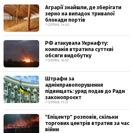
Аграрії знайшли, де зберігати
зерно на випадок тривалої
блокади портів
7 СЕРПНЯ, 14:00
РФ атакувала Укрнафту:
компанія втратила суттєві
обсяги видобутку
7 СЕРПНЯ, 16:50
Штрафи за
адмінправопорушення
підвищать: уряд подав до Ради
законопроєкт
7 СЕРПНЯ, 11:23
"Епіцентр" розповів, скільки
торгових центрів втратив за час
війни