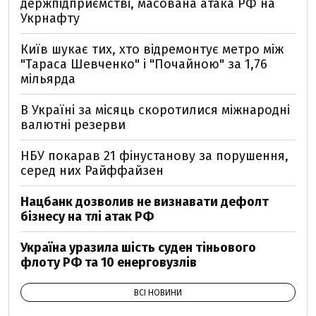
держпідприємстві, масована атака РФ на
Укрнафту
Київ шукає тих, хто відремонтує метро між
"Тараса Шевченко" і "Почайною" за 1,76
мільярда
В Україні за місяць скоротилися міжнародні
валютні резерви
НБУ покарав 21 фінустанову за порушення,
серед них Райффайзен
Нацбанк дозволив не визнавати дефолт
бізнесу на тлі атак РФ
Україна уразила шість суден тіньового
флоту РФ та 10 енерговузлів
ВСІ НОВИНИ