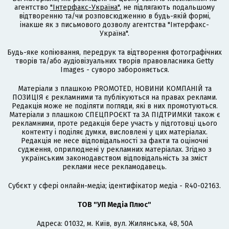
агентство
"Інтерфакс-Україна"
, не підлягають подальшому
відтворенню та/чи розповсюдженню в будь-якій формі,
інакше як з письмового дозволу агентства "Інтерфакс-
Україна".
Будь-яке копіювання, передрук та відтворення фотографічних
творів та/або аудіовізуальних творів правовласника Getty
Images - суворо забороняється.
Матеріали з плашкою PROMOTED, НОВИНИ КОМПАНІЙ та
ПОЗИЦІЯ є рекламними та публікуються на правах реклами.
Редакція може не поділяти погляди, які в них промотуються.
Матеріали з плашкою СПЕЦПРОЄКТ та ЗА ПІДТРИМКИ також є
рекламними, проте редакція бере участь у підготовці цього
контенту і поділяє думки, висловлені у цих матеріалах.
Редакція не несе відповідальності за факти та оціночні
судження, оприлюднені у рекламних матеріалах. Згідно з
українським законодавством відповідальність за зміст
реклами несе рекламодавець.
Cубєкт у сфері онлайн-медіа; ідентифікатор медіа - R40-02163.
ТОВ "УП Медіа Плюс"
Адреса: 01032, м. Київ, вул. Жилянська, 48, 50А