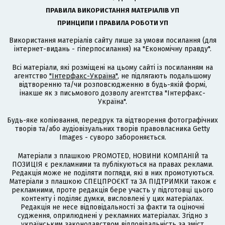
ПРАВИЛА ВИКОРИСТАННЯ МАТЕРІАЛІВ УП
ПРИНЦИПИ І ПРАВИЛА РОБОТИ УП
Використання матеріалів сайту лише за умови посилання (для
інтернет-видань - гіперпосилання) на "Економічну правду".
Всі матеріали, які розміщені на цьому сайті із посиланням на
агентство
"Інтерфакс-Україна"
, не підлягають подальшому
відтворенню та/чи розповсюдженню в будь-якій формі,
інакше як з письмового дозволу агентства "Інтерфакс-
Україна".
Будь-яке копіювання, передрук та відтворення фотографічних
творів та/або аудіовізуальних творів правовласника Getty
Images - суворо забороняється.
Матеріали з плашкою PROMOTED, НОВИНИ КОМПАНІЙ та
ПОЗИЦІЯ є рекламними та публікуються на правах реклами.
Редакція може не поділяти погляди, які в них промотуються.
Матеріали з плашкою СПЕЦПРОЄКТ та ЗА ПІДТРИМКИ також є
рекламними, проте редакція бере участь у підготовці цього
контенту і поділяє думки, висловлені у цих матеріалах.
Редакція не несе відповідальності за факти та оціночні
судження, оприлюднені у рекламних матеріалах. Згідно з
українським законодавством відповідальність за зміст