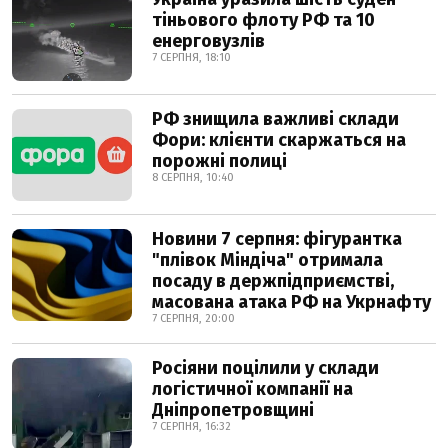
тіньового флоту РФ та 10
енерговузлів
7 СЕРПНЯ, 18:10
РФ знищила важливі склади
Фори: клієнти скаржаться на
порожні полиці
8 СЕРПНЯ, 10:40
Новини 7 серпня: фігурантка
"плівок Міндіча" отримала
посаду в держпідприємстві,
масована атака РФ на Укрнафту
7 СЕРПНЯ, 20:00
Росіяни поцілили у склади
логістичної компанії на
Дніпропетровщині
7 СЕРПНЯ, 16:32