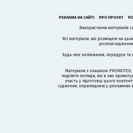
РЕКЛАМА НА САЙТІ
ПРО ПРОЄКТ
ПО
Використання матеріалів с
Всі матеріали, які розміщені на цьо
розповсюдженню в
Будь-яке копіювання, передрук та 
Матеріали з плашкою PROMOTED, 
поділяти погляди, які в них промо
участь у підготовці цього контенту
судження, оприлюднені у рекламних м