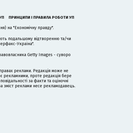
УП
ПРИНЦИПИ І ПРАВИЛА РОБОТИ УП
я) на "Економічну правду".
гають подальшому відтворенню та/чи
терфакс-Україна".
равовласника Getty Images - суворо
равах реклами. Редакція може не
 є рекламними, проте редакція бере
дповідальності за факти та оціночні
за зміст реклами несе рекламодавець.