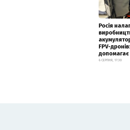
Росія нала
виробницт
акумулятор
FPV-дронів:
допомагає
6 СЕРПНЯ, 17:30