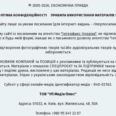
© 2005-2026, ЕКОНОМІЧНА ПРАВДА
ЛІТИКА КОНФІДЕНЦІЙНОСТІ
ПРАВИЛА ВИКОРИСТАННЯ МАТЕРІАЛІВ 
айту лише за умови посилання (для інтернет-видань - гіперпосиланн
му сайті із посиланням на агентство
"Інтерфакс-Україна"
, не підля
 будь-якій формі, інакше як з письмового дозволу агентства "Ін
відтворення фотографічних творів та/або аудіовізуальних творів п
забороняється.
НОВИНИ КОМПАНІЙ та ПОЗИЦІЯ є рекламними та публікуються на п
туються. Матеріали з плашкою СПЕЦПРОЄКТ та ЗА ПІДТРИМКИ також
 і поділяє думки, висловлені у цих матеріалах. Редакція не несе ві
атеріалах. Згідно з українським законодавством відповідальність 
Cубєкт у сфері онлайн-медіа; ідентифікатор медіа - R40-02163.
ТОВ "УП Медіа Плюс"
Адреса: 01032, м. Київ, вул. Жилянська, 48, 50А
Телефон: +380 95 641 22 07