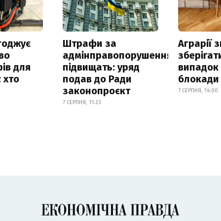
годжує
Штрафи за
Аграрії 
во
адмінправопорушення
зберігат
ів для
підвищать: уряд
випадок
 хто
подав до Ради
блокади 
законопроєкт
7 СЕРПНЯ, 14:00
7 СЕРПНЯ, 11:23