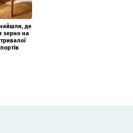
знайшли, де
и зерно на
 тривалої
портів