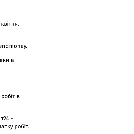
квітня.
sendmoney.
вки в
робіт в
т24 -
атку робіт.