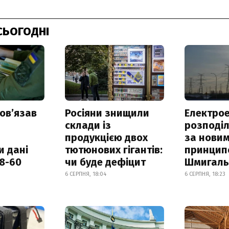
СЬОГОДНІ
овʼязав
Росіяни знищили
Електрое
склади із
розподі
продукцією двох
за нови
и дані
тютюнових гігантів:
принцип
18-60
чи буде дефіцит
Шмигал
6 СЕРПНЯ, 18:04
6 СЕРПНЯ, 18:23