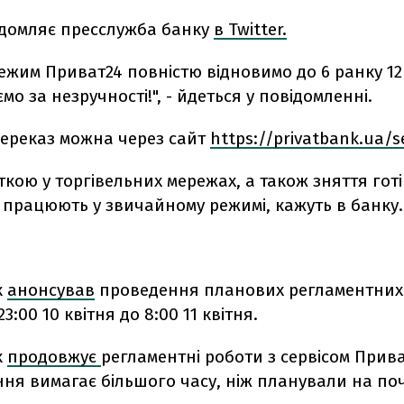
ідомляє пресслужба банку
в Twitter.
жим Приват24 повністю відновимо до 6 ранку 12 
о за незручності!", - йдеться у повідомленні.
переказ можна через сайт
https://
privatbank.ua/
кою у торгівельних мережах, а також зняття готі
 працюють у звичайному режимі, кажуть в банку.
к
анонсував
проведення планових регламентних 
3:00 10 квітня до 8:00 11 квітня.
к
продовжує
регламентні роботи з сервісом Прива
я вимагає більшого часу, ніж планували на поч