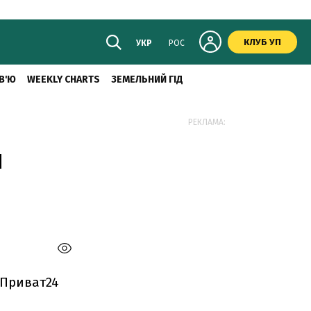
КЛУБ УП
УКР
РОС
В'Ю
WEEKLY CHARTS
ЗЕМЕЛЬНИЙ ГІД
РЕКЛАМА:
й
 Приват24