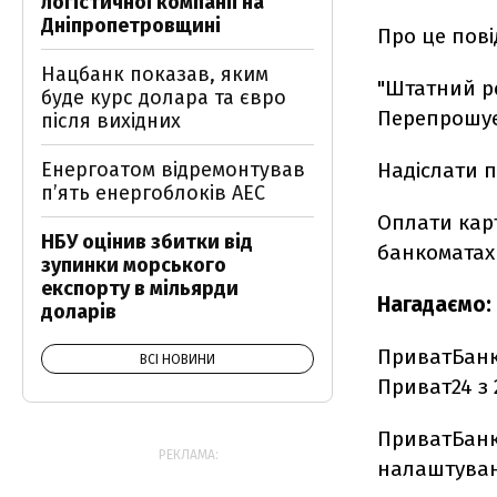
логістичної компанії на
Дніпропетровщині
Про це пов
Нацбанк показав, яким
"Штатний ре
буде курс долара та євро
Перепрошуєм
після вихідних
Енергоатом відремонтував
Надіслати 
п’ять енергоблоків АЕС
Оплати карт
НБУ оцінив збитки від
банкоматах
зупинки морського
експорту в мільярди
Нагадаємо:
доларів
ПриватБан
ВСІ НОВИНИ
Приват24 з 2
ПриватБан
РЕКЛАМА:
налаштуванн