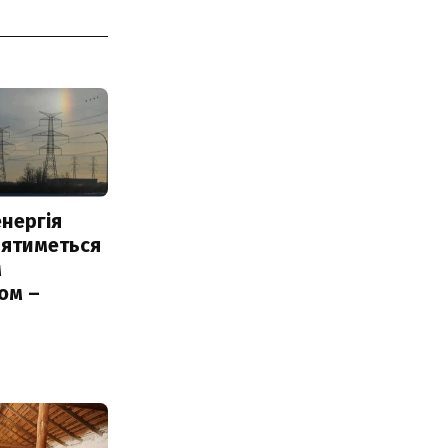
нергія
лятиметься
м
ом –
ь