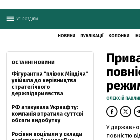
УСІ РОЗДІЛИ
НОВИНИ
ПУБЛІКАЦІЇ
КОЛОНКИ
ІН
Прива
ОСТАННІ НОВИНИ
повні
Фігурантка "плівок Міндіча"
увійшла до керівництва
режи
стратегічного
держпідприємства
ОЛЕКСІЙ ПАВЛ
РФ атакувала Укрнафту:
компанія втратила суттєві
обсяги видобутку
У державно
Росіяни поцілили у склади
повністю ві