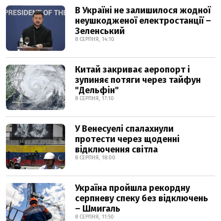
В Україні не залишилося жодної
неушкодженої електростанції –
Зеленський
8 СЕРПНЯ, 14:10
Китай закриває аеропорт і
зупиняє потяги через тайфун
"Дельфін"
8 СЕРПНЯ, 17:10
У Венесуелі спалахнули
протести через щоденні
відключення світла
8 СЕРПНЯ, 18:00
Україна пройшла рекордну
серпневу спеку без відключень
– Шмигаль
8 СЕРПНЯ, 11:50