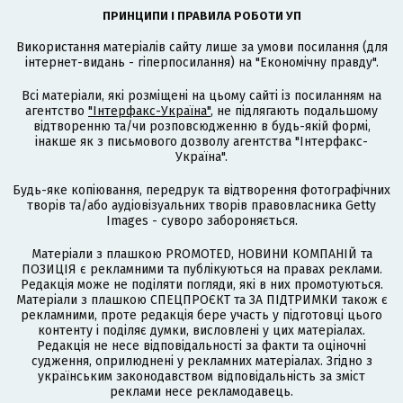
ПРИНЦИПИ І ПРАВИЛА РОБОТИ УП
Використання матеріалів сайту лише за умови посилання (для
інтернет-видань - гіперпосилання) на "Економічну правду".
Всі матеріали, які розміщені на цьому сайті із посиланням на
агентство
"Інтерфакс-Україна"
, не підлягають подальшому
відтворенню та/чи розповсюдженню в будь-якій формі,
інакше як з письмового дозволу агентства "Інтерфакс-
Україна".
Будь-яке копіювання, передрук та відтворення фотографічних
творів та/або аудіовізуальних творів правовласника Getty
Images - суворо забороняється.
Матеріали з плашкою PROMOTED, НОВИНИ КОМПАНІЙ та
ПОЗИЦІЯ є рекламними та публікуються на правах реклами.
Редакція може не поділяти погляди, які в них промотуються.
Матеріали з плашкою СПЕЦПРОЄКТ та ЗА ПІДТРИМКИ також є
рекламними, проте редакція бере участь у підготовці цього
контенту і поділяє думки, висловлені у цих матеріалах.
Редакція не несе відповідальності за факти та оціночні
судження, оприлюднені у рекламних матеріалах. Згідно з
українським законодавством відповідальність за зміст
реклами несе рекламодавець.