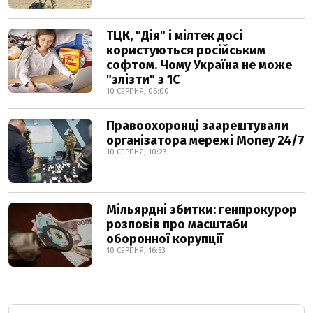
ТЦК, "Дія" і мілтек досі
користуються російським
софтом. Чому Україна не може
"злізти" з 1С
10 СЕРПНЯ, 06:00
Правоохоронці заарештували
організатора мережі Money 24/7
10 СЕРПНЯ, 10:23
Мільярдні збитки: генпрокурор
розповів про масштаби
оборонної корупції
10 СЕРПНЯ, 16:53