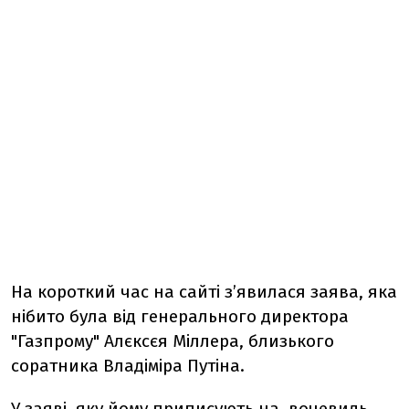
На короткий час на сайті з’явилася заява, яка
нібито була від генерального директора
"Газпрому" Алєксєя Міллера, близького
соратника Владіміра Путіна.
У заяві, яку йому приписують на, вочевидь,