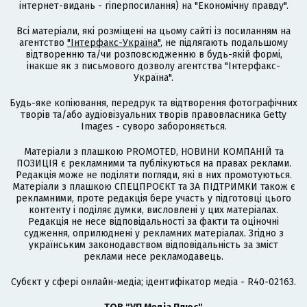
інтернет-видань - гіперпосилання) на "Економічну правду".
Всі матеріали, які розміщені на цьому сайті із посиланням на
агентство
"Інтерфакс-Україна"
, не підлягають подальшому
відтворенню та/чи розповсюдженню в будь-якій формі,
інакше як з письмового дозволу агентства "Інтерфакс-
Україна".
Будь-яке копіювання, передрук та відтворення фотографічних
творів та/або аудіовізуальних творів правовласника Getty
Images - суворо забороняється.
Матеріали з плашкою PROMOTED, НОВИНИ КОМПАНІЙ та
ПОЗИЦІЯ є рекламними та публікуються на правах реклами.
Редакція може не поділяти погляди, які в них промотуються.
Матеріали з плашкою СПЕЦПРОЄКТ та ЗА ПІДТРИМКИ також є
рекламними, проте редакція бере участь у підготовці цього
контенту і поділяє думки, висловлені у цих матеріалах.
Редакція не несе відповідальності за факти та оціночні
судження, оприлюднені у рекламних матеріалах. Згідно з
українським законодавством відповідальність за зміст
реклами несе рекламодавець.
Cубєкт у сфері онлайн-медіа; ідентифікатор медіа - R40-02163.