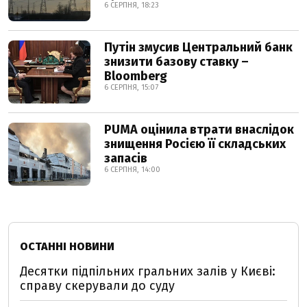
6 СЕРПНЯ, 18:23
Путін змусив Центральний банк
знизити базову ставку –
Bloomberg
6 СЕРПНЯ, 15:07
PUMA оцінила втрати внаслідок
знищення Росією її складських
запасів
6 СЕРПНЯ, 14:00
ОСТАННІ НОВИНИ
Десятки підпільних гральних залів у Києві:
справу скерували до суду