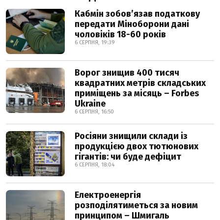
Кабмін зобовʼязав податкову
передати Міноборони дані
чоловіків 18-60 років
6 СЕРПНЯ, 19:39
Ворог знищив 400 тисяч
квадратних метрів складських
приміщень за місяць – Forbes
Ukraine
6 СЕРПНЯ, 16:50
Росіяни знищили склади із
продукцією двох тютюнових
гігантів: чи буде дефіцит
6 СЕРПНЯ, 18:04
Електроенергія
розподілятиметься за новим
принципом – Шмигаль