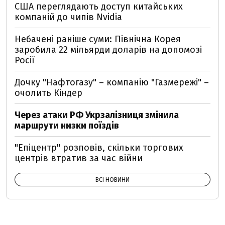
США переглядають доступ китайських
компаній до чипів Nvidia
Небачені раніше суми: Північна Корея
заробила 22 мільярди доларів на допомозі
Росії
Дочку "Нафтогазу" – компанію "Газмережі" –
очолить Кіндер
Через атаки РФ Укрзалізниця змінила
маршрути низки поїздів
"Епіцентр" розповів, скільки торгових
центрів втратив за час війни
ВСІ НОВИНИ