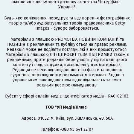
інакше як з письмового дозволу агентства "Інтерфакс-
Україна".
Будь-яке копіювання, передрук та відтворення фотографічних
творів та/або аудіовізуальних творів правовласника Getty
Images - суворо забороняється.
Матеріали з плашкою PROMOTED, НОВИНИ КОМПАНІЙ та
ПОЗИЦІЯ є рекламними та публікуються на правах реклами.
Редакція може не поділяти погляди, які в них промотуються.
Матеріали з плашкою СПЕЦПРОЄКТ та ЗА ПІДТРИМКИ також є
рекламними, проте редакція бере участь у підготовці цього
контенту і поділяє думки, висловлені у цих матеріалах.
Редакція не несе відповідальності за факти та оціночні
судження, оприлюднені у рекламних матеріалах. Згідно з
українським законодавством відповідальність за зміст
реклами несе рекламодавець.
Cубєкт у сфері онлайн-медіа; ідентифікатор медіа - R40-02163.
ТОВ "УП Медіа Плюс"
Адреса: 01032, м. Київ, вул. Жилянська, 48, 50А
Телефон: +380 95 641 22 07