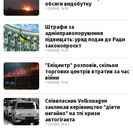
обсяги видобутку
7 СЕРПНЯ, 16:50
Штрафи за
адмінправопорушення
підвищать: уряд подав до Ради
законопроєкт
7 СЕРПНЯ, 11:23
"Епіцентр" розповів, скільки
торгових центрів втратив за час
війни
7 СЕРПНЯ, 11:56
Співвласник Volkswagen
закликав керівництво "діяти
негайно" на тлі кризи
автогіганта
7 СЕРПНЯ, 10:02