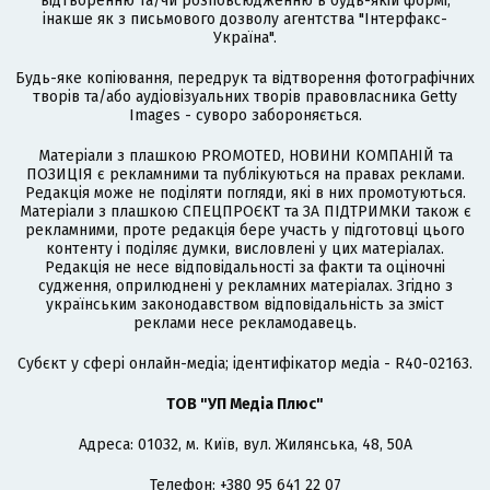
відтворенню та/чи розповсюдженню в будь-якій формі,
інакше як з письмового дозволу агентства "Інтерфакс-
Україна".
Будь-яке копіювання, передрук та відтворення фотографічних
творів та/або аудіовізуальних творів правовласника Getty
Images - суворо забороняється.
Матеріали з плашкою PROMOTED, НОВИНИ КОМПАНІЙ та
ПОЗИЦІЯ є рекламними та публікуються на правах реклами.
Редакція може не поділяти погляди, які в них промотуються.
Матеріали з плашкою СПЕЦПРОЄКТ та ЗА ПІДТРИМКИ також є
рекламними, проте редакція бере участь у підготовці цього
контенту і поділяє думки, висловлені у цих матеріалах.
Редакція не несе відповідальності за факти та оціночні
судження, оприлюднені у рекламних матеріалах. Згідно з
українським законодавством відповідальність за зміст
реклами несе рекламодавець.
Cубєкт у сфері онлайн-медіа; ідентифікатор медіа - R40-02163.
ТОВ "УП Медіа Плюс"
Адреса: 01032, м. Київ, вул. Жилянська, 48, 50А
Телефон: +380 95 641 22 07