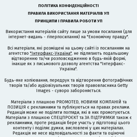
ПОЛІТИКА КОНФІДЕНЦІЙНОСТІ
ПРАВИЛА ВИКОРИСТАННЯ МАТЕРІАЛІВ УП
ПРИНЦИПИ І ПРАВИЛА РОБОТИ УП
Використання матеріалів сайту лише за умови посилання (для
інтернет-видань - гіперпосилання) на "Економічну правду".
Всі матеріали, які розміщені на цьому сайті із посиланням на
агентство
"Інтерфакс-Україна"
, не підлягають подальшому
відтворенню та/чи розповсюдженню в будь-якій формі,
інакше як з письмового дозволу агентства "Інтерфакс-
Україна".
Будь-яке копіювання, передрук та відтворення фотографічних
творів та/або аудіовізуальних творів правовласника Getty
Images - суворо забороняється.
Матеріали з плашкою PROMOTED, НОВИНИ КОМПАНІЙ та
ПОЗИЦІЯ є рекламними та публікуються на правах реклами.
Редакція може не поділяти погляди, які в них промотуються.
Матеріали з плашкою СПЕЦПРОЄКТ та ЗА ПІДТРИМКИ також є
рекламними, проте редакція бере участь у підготовці цього
контенту і поділяє думки, висловлені у цих матеріалах.
Редакція не несе відповідальності за факти та оціночні