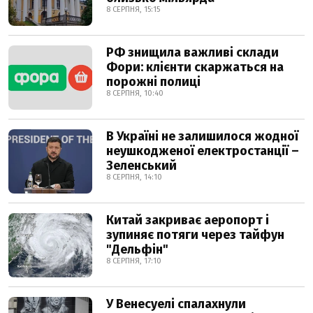
8 СЕРПНЯ, 15:15
РФ знищила важливі склади
Фори: клієнти скаржаться на
порожні полиці
8 СЕРПНЯ, 10:40
В Україні не залишилося жодної
неушкодженої електростанції –
Зеленський
8 СЕРПНЯ, 14:10
Китай закриває аеропорт і
зупиняє потяги через тайфун
"Дельфін"
8 СЕРПНЯ, 17:10
У Венесуелі спалахнули