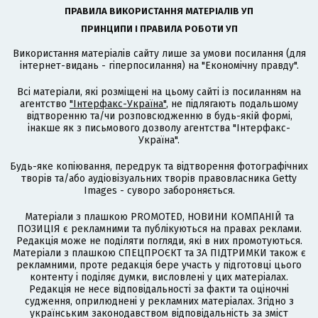
ПРАВИЛА ВИКОРИСТАННЯ МАТЕРІАЛІВ УП
ПРИНЦИПИ І ПРАВИЛА РОБОТИ УП
Використання матеріалів сайту лише за умови посилання (для
інтернет-видань - гіперпосилання) на "Економічну правду".
Всі матеріали, які розміщені на цьому сайті із посиланням на
агентство
"Інтерфакс-Україна"
, не підлягають подальшому
відтворенню та/чи розповсюдженню в будь-якій формі,
інакше як з письмового дозволу агентства "Інтерфакс-
Україна".
Будь-яке копіювання, передрук та відтворення фотографічних
творів та/або аудіовізуальних творів правовласника Getty
Images - суворо забороняється.
Матеріали з плашкою PROMOTED, НОВИНИ КОМПАНІЙ та
ПОЗИЦІЯ є рекламними та публікуються на правах реклами.
Редакція може не поділяти погляди, які в них промотуються.
Матеріали з плашкою СПЕЦПРОЄКТ та ЗА ПІДТРИМКИ також є
рекламними, проте редакція бере участь у підготовці цього
контенту і поділяє думки, висловлені у цих матеріалах.
Редакція не несе відповідальності за факти та оціночні
судження, оприлюднені у рекламних матеріалах. Згідно з
українським законодавством відповідальність за зміст