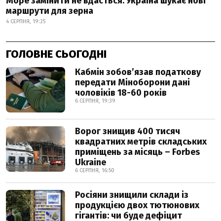
Море замінити не вдасться: Україна шукає нові
маршрути для зерна
4 СЕРПНЯ, 19:25
ГОЛОВНЕ СЬОГОДНІ
Кабмін зобовʼязав податкову
передати Міноборони дані
чоловіків 18-60 років
6 СЕРПНЯ, 19:39
Ворог знищив 400 тисяч
квадратних метрів складських
приміщень за місяць – Forbes
Ukraine
6 СЕРПНЯ, 16:50
Росіяни знищили склади із
продукцією двох тютюнових
гігантів: чи буде дефіцит