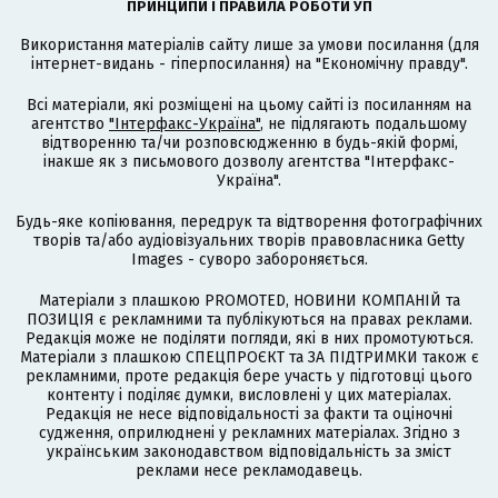
ПРИНЦИПИ І ПРАВИЛА РОБОТИ УП
Використання матеріалів сайту лише за умови посилання (для
інтернет-видань - гіперпосилання) на "Економічну правду".
Всі матеріали, які розміщені на цьому сайті із посиланням на
агентство
"Інтерфакс-Україна"
, не підлягають подальшому
відтворенню та/чи розповсюдженню в будь-якій формі,
інакше як з письмового дозволу агентства "Інтерфакс-
Україна".
Будь-яке копіювання, передрук та відтворення фотографічних
творів та/або аудіовізуальних творів правовласника Getty
Images - суворо забороняється.
Матеріали з плашкою PROMOTED, НОВИНИ КОМПАНІЙ та
ПОЗИЦІЯ є рекламними та публікуються на правах реклами.
Редакція може не поділяти погляди, які в них промотуються.
Матеріали з плашкою СПЕЦПРОЄКТ та ЗА ПІДТРИМКИ також є
рекламними, проте редакція бере участь у підготовці цього
контенту і поділяє думки, висловлені у цих матеріалах.
Редакція не несе відповідальності за факти та оціночні
судження, оприлюднені у рекламних матеріалах. Згідно з
українським законодавством відповідальність за зміст
реклами несе рекламодавець.