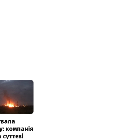
увала
: компанія
 суттєві