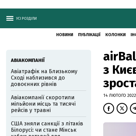
УСІ РОЗДІЛИ
НОВИНИ
ПУБЛІКАЦІЇ
КОЛОНКИ
ІН
airBa
АВІАКОМПАНІЇ
з Киє
Авіатрафік на Близькому
Сході наблизився до
зрост
довоєнних рівнів
14 ЛЮТОГО 2022,
Авіакомпанії скоротили
мільйони місць та тисячі
рейсів у травні
США зняли санкції з літаків
Білорусі: чи стане Мінськ