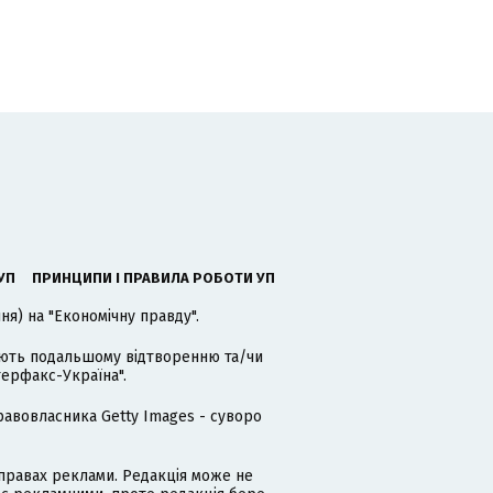
УП
ПРИНЦИПИ І ПРАВИЛА РОБОТИ УП
я) на "Економічну правду".
гають подальшому відтворенню та/чи
терфакс-Україна".
равовласника Getty Images - суворо
равах реклами. Редакція може не