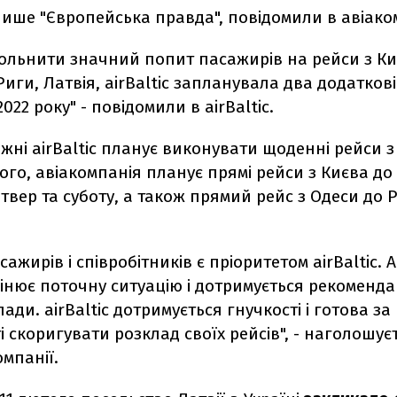
пише "Європейська правда", повідомили в авіаком
ольнити значний попит пасажирів на рейси з Ки
Риги, Латвія, airBaltic запланувала два додаткові
2022 року" - повідомили в airBaltic.
жні airBaltic планує виконувати щоденні рейси з
того, авіакомпанія планує прямі рейси з Києва до
етвер та суботу, а також прямий рейс з Одеси до 
сажирів і співробітників є пріоритетом airBaltic. 
інює поточну ситуацію і дотримується рекоменда
ади. airBaltic дотримується гнучкості і готова за
і скоригувати розклад своїх рейсів", - наголошує
омпанії.