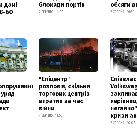
и дані
блокади портів
обсяги в
18-60
7 СЕРПНЯ, 14:00
7 СЕРПНЯ, 16:50
а
"Епіцентр"
Співвла
опорушення
розповів, скільки
Volkswa
 уряд
торгових центрів
заклика
ади
втратив за час
керівниц
єкт
війни
негайно"
кризи ав
7 СЕРПНЯ, 11:56
7 СЕРПНЯ, 10:02