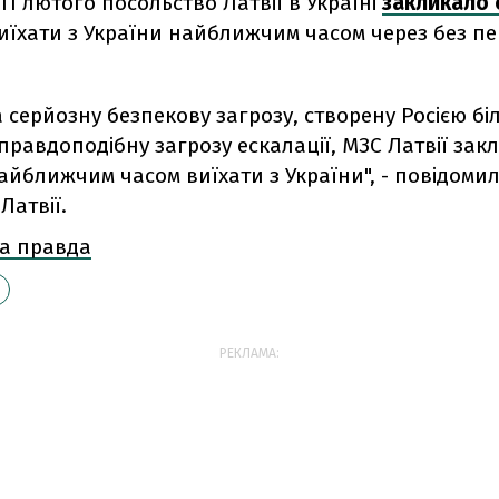
11 лютого посольство Латвії в Україні
закликало 
иїхати з України найближчим часом через без пе
а серйозну безпекову загрозу, створену Росією бі
 правдоподібну загрозу ескалації, МЗС Латвії зак
йближчим часом виїхати з України", - повідоми
Латвії.
а правда
РЕКЛАМА: