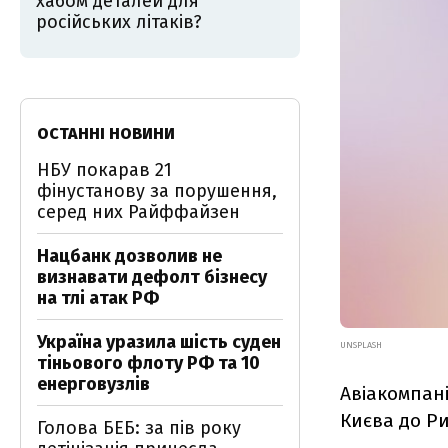
хабом деталей для
російських літаків?
ОСТАННІ НОВИНИ
НБУ покарав 21
фінустанову за порушення,
серед них Райффайзен
Нацбанк дозволив не
визнавати дефолт бізнесу
на тлі атак РФ
Україна уразила шість суден
UNSPLASH
тіньового флоту РФ та 10
енерговузлів
Авіакомпані
Києва до Ри
Голова БЕБ: за пів року