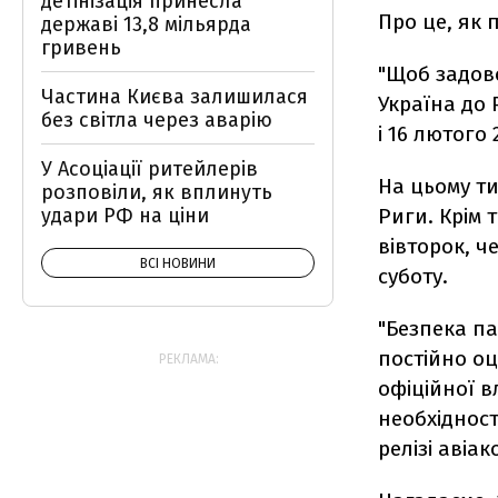
детінізація принесла
Про це, як 
державі 13,8 мільярда
гривень
"Щоб задов
Частина Києва залишилася
Україна до 
без світла через аварію
і 16 лютого 
У Асоціації ритейлерів
На цьому ти
розповіли, як вплинуть
удари РФ на ціни
Риги. Крім 
вівторок, ч
ВСІ НОВИНИ
суботу.
"Безпека па
постійно оц
РЕКЛАМА:
офіційної вл
необхідност
релізі авіак