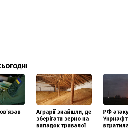
СЬОГОДНІ
овʼязав
Аграрії знайшли, де
РФ атак
зберігати зерно на
Укрнафту
випадок тривалої
втратила