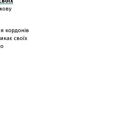
своїх
кову
ля кордонів
ликає своїх
ло