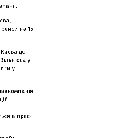
панії.
єва,
 рейси на 15
 Києва до
 Вільнюса у
Риги у
Авіакомпанія
цій
ться в прес-