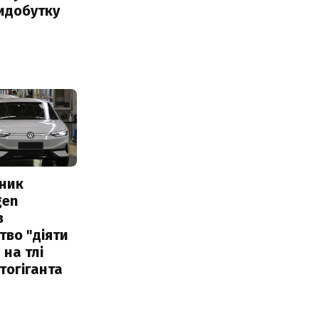
идобутку
сник
gen
в
тво "діяти
 на тлі
тогіганта