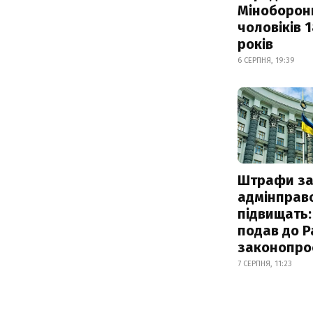
Міноборон
чоловіків 
років
6 СЕРПНЯ, 19:39
Штрафи з
адмінправ
підвищать:
подав до Р
законопро
7 СЕРПНЯ, 11:23