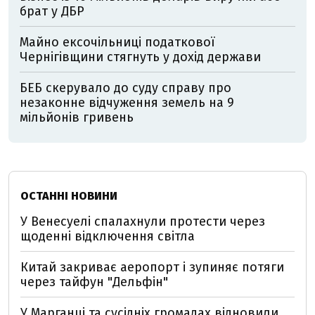
брат у ДБР
Майно ексочільниці податкової
Чернігівщини стягнуть у дохід держави
БЕБ скерувало до суду справу про
незаконне відчуження земель на 9
мільйонів гривень
ОСТАННІ НОВИНИ
У Венесуелі спалахнули протести через
щоденні відключення світла
Китай закриває аеропорт і зупиняє потяги
через тайфун "Дельфін"
У Марганці та сусідніх громадах відновили