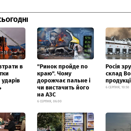
СЬОГОДНІ
втрати в
"Ринок пройде по
Росія зр
итки
краю". Чому
склад Bo
 ударів
дорожчає пальне і
продукц
ь
чи вистачить його
6 СЕРПНЯ, 10:50
на АЗС
6 СЕРПНЯ, 06:00