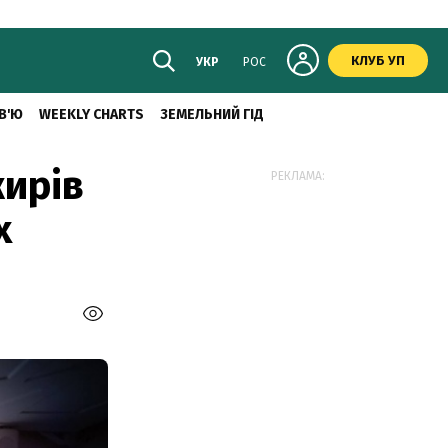
КЛУБ УП
УКР
РОС
В'Ю
WEEKLY CHARTS
ЗЕМЕЛЬНИЙ ГІД
жирів
РЕКЛАМА:
х