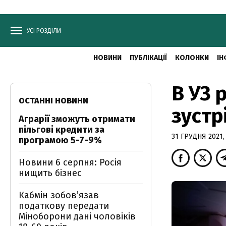
УСІ РОЗДІЛИ
НОВИНИ
ПУБЛІКАЦІЇ
КОЛОНКИ
ІН
В УЗ 
ОСТАННІ НОВИНИ
зустр
Аграрії зможуть отримати
пільгові кредити за
31 ГРУДНЯ 2021,
програмою 5-7-9%
Новини 6 серпня: Росія
нищить бізнес
Кабмін зобовʼязав
податкову передати
Міноборони дані чоловіків