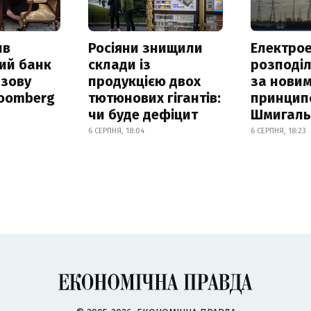
ив
Росіяни знищили
Електрое
ий банк
склади із
розподі
азову
продукцією двох
за нови
loomberg
тютюнових гігантів:
принцип
чи буде дефіцит
Шмигал
6 СЕРПНЯ, 18:04
6 СЕРПНЯ, 18:23