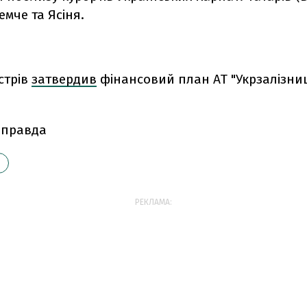
емче та Ясіня.
істрів
затвердив
фінансовий план АТ "Укрзалізниц
 правда
РЕКЛАМА: