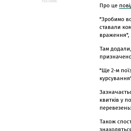
РЕКЛАМА:
Про це
пов
"Зробимо вс
ставали ко
враження", 
Там додали,
призначено
"Ще 2-м пої
курсування"
Зазначаєть
квитків у п
перевезень: 
Також спост
знаходяться