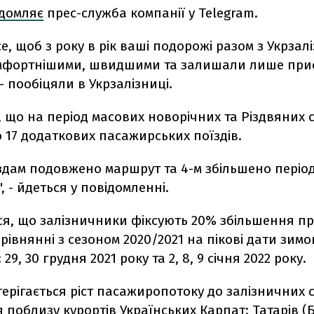
ідомляє
прес-служба компанії у Telegram.
е, щоб з року в рік ваші подорожі разом з Укрза
мфортнішими, швидшими та залишали лише при
- пообіцяли в Укрзалізниці.
 що на період масових новорічних та Різдвяних 
 17 додаткових пасажирських поїздів.
здам подовжено маршрут та 4-м збільшено періо
, - йдеться у повідомленні.
ся, що залізничники фіксують 20% збільшення п
орівнянні з сезоном 2020/2021 на пікові дати зим
29, 30 грудня 2021 року та 2, 8, 9 січня 2022 року.
ерігається ріст пасажиропотоку до залізничних с
 поблизу курортів Українських Карпат: Татарів (