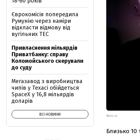
18-60 років
Єврокомісія попередила
Румунію через наміри
відкласти відмову від
вугільних ТЕС
Привласнення мільярдів
Приватбанку: справу
Коломойського скерували
до суду
Мегазавод з виробництва
чипів у Техасі обійдеться
SpaceX у 16,8 мільярдів
доларів
ВСІ НОВИНИ
ФОТО: УЗ
Близько 10 