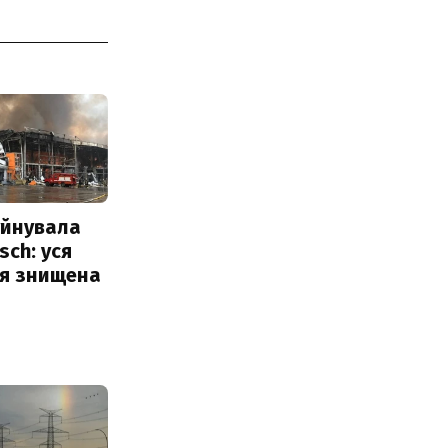
уйнувала
sch: уся
ія знищена