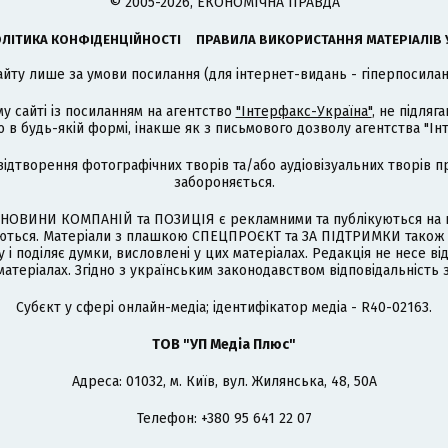
© 2005-2026, ЕКОНОМІЧНА ПРАВДА
ЛІТИКА КОНФІДЕНЦІЙНОСТІ
ПРАВИЛА ВИКОРИСТАННЯ МАТЕРІАЛІВ 
айту лише за умови посилання (для інтернет-видань - гіперпосиланн
му сайті із посиланням на агентство
"Інтерфакс-Україна"
, не підля
 будь-якій формі, інакше як з письмового дозволу агентства "Ін
відтворення фотографічних творів та/або аудіовізуальних творів п
забороняється.
НОВИНИ КОМПАНІЙ та ПОЗИЦІЯ є рекламними та публікуються на п
туються. Матеріали з плашкою СПЕЦПРОЄКТ та ЗА ПІДТРИМКИ також
 і поділяє думки, висловлені у цих матеріалах. Редакція не несе ві
атеріалах. Згідно з українським законодавством відповідальність 
Cубєкт у сфері онлайн-медіа; ідентифікатор медіа - R40-02163.
ТОВ "УП Медіа Плюс"
Адреса: 01032, м. Київ, вул. Жилянська, 48, 50А
Телефон: +380 95 641 22 07