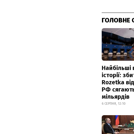
ГОЛОВНЕ 
Найбільші 
історії: зб
Rozetka від
РФ сягают
мільярдів
6 СЕРПНЯ, 12:10