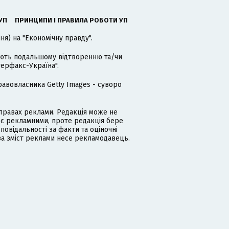
УП
ПРИНЦИПИ І ПРАВИЛА РОБОТИ УП
я) на "Економічну правду".
гають подальшому відтворенню та/чи
терфакс-Україна".
равовласника Getty Images - суворо
равах реклами. Редакція може не
 є рекламними, проте редакція бере
дповідальності за факти та оціночні
за зміст реклами несе рекламодавець.