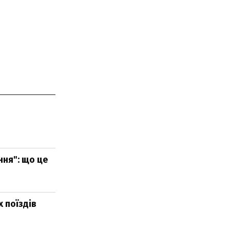
ння": що це
 поїздів