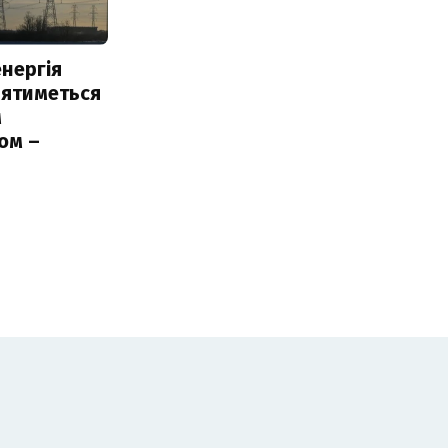
нергія
лятиметься
м
ом –
ь