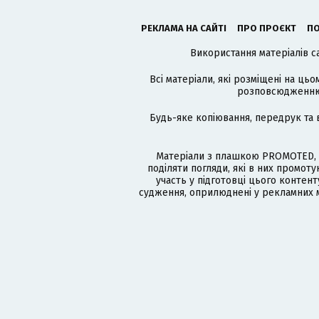
РЕКЛАМА НА САЙТІ
ПРО ПРОЄКТ
ПО
Використання матеріалів с
Всі матеріали, які розміщені на цьо
розповсюдженню в
Будь-яке копіювання, передрук та 
Матеріали з плашкою PROMOTED, 
поділяти погляди, які в них промо
участь у підготовці цього контенту
судження, оприлюднені у рекламних м