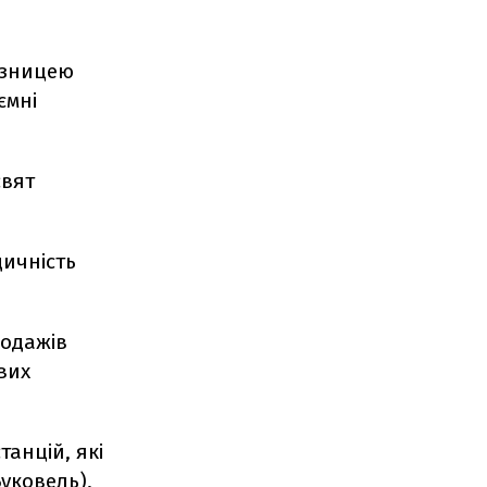
лізницею
ємні
свят
дичність
родажів
ових
танцій, які
Буковель),