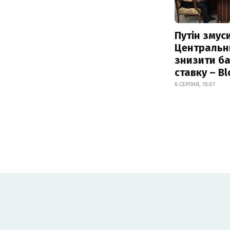
Путін змус
Центральн
знизити б
ставку – B
6 СЕРПНЯ, 15:07