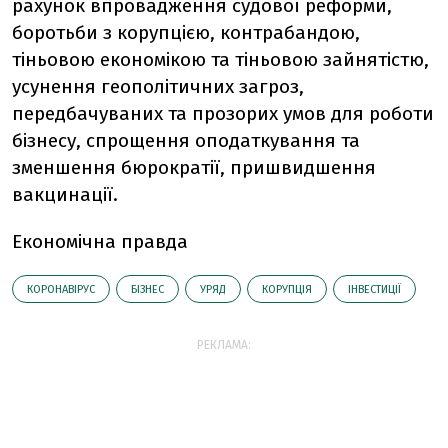
рахунок впровадження судової реформи,
боротьби з корупцією, контрабандою,
тіньовою економікою та тіньовою зайнятістю,
усунення геополітичних загроз,
передбачуваних та прозорих умов для роботи
бізнесу, спрощення оподаткування та
зменшення бюрократії, пришвидшення
вакцинації.
Економічна правда
КОРОНАВІРУС
БІЗНЕС
УРЯД
КОРУПЦІЯ
ІНВЕСТИЦІЇ
РЕКЛАМА: