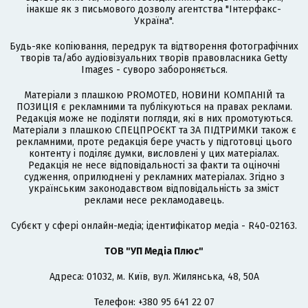
інакше як з письмового дозволу агентства "Інтерфакс-
Україна".
Будь-яке копіювання, передрук та відтворення фотографічних
творів та/або аудіовізуальних творів правовласника Getty
Images - суворо забороняється.
Матеріали з плашкою PROMOTED, НОВИНИ КОМПАНІЙ та
ПОЗИЦІЯ є рекламними та публікуються на правах реклами.
Редакція може не поділяти погляди, які в них промотуються.
Матеріали з плашкою СПЕЦПРОЄКТ та ЗА ПІДТРИМКИ також є
рекламними, проте редакція бере участь у підготовці цього
контенту і поділяє думки, висловлені у цих матеріалах.
Редакція не несе відповідальності за факти та оціночні
судження, оприлюднені у рекламних матеріалах. Згідно з
українським законодавством відповідальність за зміст
реклами несе рекламодавець.
Cубєкт у сфері онлайн-медіа; ідентифікатор медіа - R40-02163.
ТОВ "УП Медіа Плюс"
Адреса: 01032, м. Київ, вул. Жилянська, 48, 50А
Телефон: +380 95 641 22 07