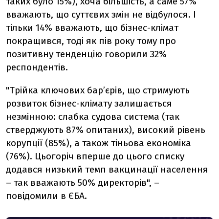
таких було 15%), хоча більшість, а саме 57%
вважають, що суттєвих змін не відбулося. І
тільки 14% вважають, що бізнес-клімат
покращився, тоді як пів року тому про
позитивну тенденцію говорили 32%
респондентів.
"Трійка ключових бар’єрів, що стримують
розвиток бізнес-клімату залишається
незмінною: слабка судова система (так
стверджують 87% опитаних), високий рівень
корупції (85%), а також тіньова економіка
(76%). Цьогоріч вперше до цього списку
додався низький темп вакцинації населення
– так вважають 50% директорів", –
повідомили в ЄБА.