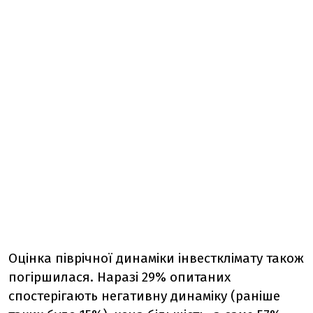
Оцінка піврічної динаміки інвестклімату також
погіршилася. Наразі 29% опитаних
спостерігають негативну динаміку (раніше