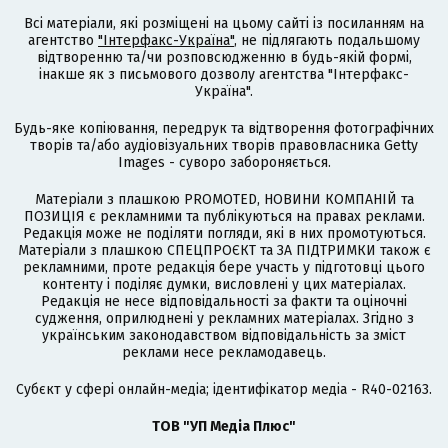
Всі матеріали, які розміщені на цьому сайті із посиланням на
агентство
"Інтерфакс-Україна"
, не підлягають подальшому
відтворенню та/чи розповсюдженню в будь-якій формі,
інакше як з письмового дозволу агентства "Інтерфакс-
Україна".
Будь-яке копіювання, передрук та відтворення фотографічних
творів та/або аудіовізуальних творів правовласника Getty
Images - суворо забороняється.
Матеріали з плашкою PROMOTED, НОВИНИ КОМПАНІЙ та
ПОЗИЦІЯ є рекламними та публікуються на правах реклами.
Редакція може не поділяти погляди, які в них промотуються.
Матеріали з плашкою СПЕЦПРОЄКТ та ЗА ПІДТРИМКИ також є
рекламними, проте редакція бере участь у підготовці цього
контенту і поділяє думки, висловлені у цих матеріалах.
Редакція не несе відповідальності за факти та оціночні
судження, оприлюднені у рекламних матеріалах. Згідно з
українським законодавством відповідальність за зміст
реклами несе рекламодавець.
Cубєкт у сфері онлайн-медіа; ідентифікатор медіа - R40-02163.
ТОВ "УП Медіа Плюс"