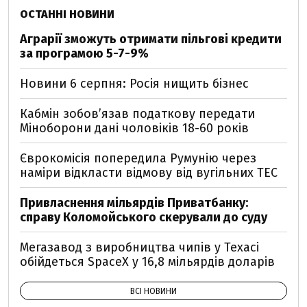
ОСТАННІ НОВИНИ
Аграрії зможуть отримати пільгові кредити
за програмою 5-7-9%
Новини 6 серпня: Росія нищить бізнес
Кабмін зобовʼязав податкову передати
Міноборони дані чоловіків 18-60 років
Єврокомісія попередила Румунію через
наміри відкласти відмову від вугільних ТЕС
Привласнення мільярдів Приватбанку:
справу Коломойського скерували до суду
Мегазавод з виробництва чипів у Техасі
обійдеться SpaceX у 16,8 мільярдів доларів
ВСІ НОВИНИ