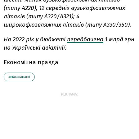
(типу А220), 12 середніх вузькофюзеляжних
літаків (типу А320/А321); 4
широкофюзеляжних літаків (типу А330/350).
На 2022 рік у бюджеті
передбачено
1 млрд грн
на Українські авіалінії.
Економічна правда
АВІАКОМПАНІЇ
РЕКЛАМА: