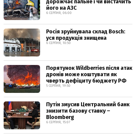
дорожчає пальне і чи вистачить
його на АЗС
6 СЕРПНЯ, 06:00
Росія зруйнувала склад Bosch:
уся продукція знищена
6 СЕРПНЯ, 10:50
Порятунок Wildberries після атак
дронів може коштувати як
чверть дефіциту бюджету РФ
5 СЕРПНЯ, 19:50
Путін змусив Центральний банк
знизити базову ставку –
Bloomberg
6 СЕРПНЯ, 15:07