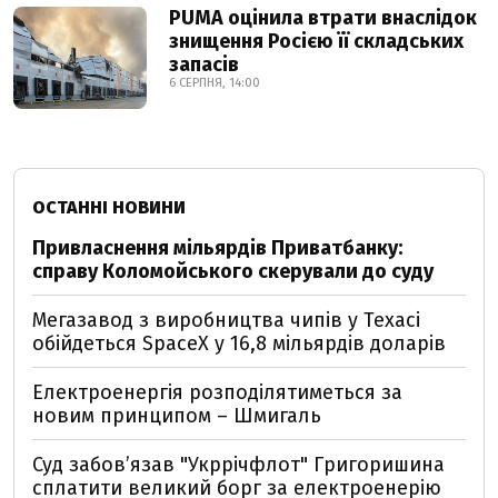
PUMA оцінила втрати внаслідок
знищення Росією її складських
запасів
6 СЕРПНЯ, 14:00
ОСТАННІ НОВИНИ
Привласнення мільярдів Приватбанку:
справу Коломойського скерували до суду
Мегазавод з виробництва чипів у Техасі
обійдеться SpaceX у 16,8 мільярдів доларів
Електроенергія розподілятиметься за
новим принципом – Шмигаль
Суд забов’язав "Укррічфлот" Григоришина
сплатити великий борг за електроенерію