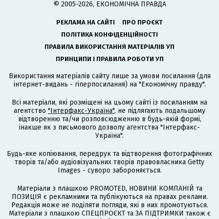
© 2005-2026, ЕКОНОМІЧНА ПРАВДА
РЕКЛАМА НА САЙТІ
ПРО ПРОЄКТ
ПОЛІТИКА КОНФІДЕНЦІЙНОСТІ
ПРАВИЛА ВИКОРИСТАННЯ МАТЕРІАЛІВ УП
ПРИНЦИПИ І ПРАВИЛА РОБОТИ УП
Використання матеріалів сайту лише за умови посилання (для
інтернет-видань - гіперпосилання) на "Економічну правду".
Всі матеріали, які розміщені на цьому сайті із посиланням на
агентство
"Інтерфакс-Україна"
, не підлягають подальшому
відтворенню та/чи розповсюдженню в будь-якій формі,
інакше як з письмового дозволу агентства "Інтерфакс-
Україна".
Будь-яке копіювання, передрук та відтворення фотографічних
творів та/або аудіовізуальних творів правовласника Getty
Images - суворо забороняється.
Матеріали з плашкою PROMOTED, НОВИНИ КОМПАНІЙ та
ПОЗИЦІЯ є рекламними та публікуються на правах реклами.
Редакція може не поділяти погляди, які в них промотуються.
Матеріали з плашкою СПЕЦПРОЄКТ та ЗА ПІДТРИМКИ також є