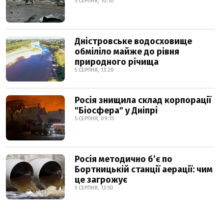
5 СЕРПНЯ, 10:10
Дністровське водосховище
обміліло майже до рівня
природного річища
5 СЕРПНЯ, 13:20
Росія знищила склад корпорації
"Біосфера" у Дніпрі
5 СЕРПНЯ, 09:15
Росія методично б’є по
Бортницькій станції аерації: чим
це загрожує
5 СЕРПНЯ, 13:50