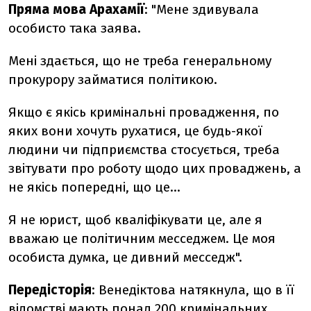
Пряма мова Арахамії
: "Мене здивувала
особисто така заява.
Мені здається, що не треба генеральному
прокурору займатися політикою.
Якщо є якісь кримінальні провадження, по
яких вони хочуть рухатися, це будь-якої
людини чи підприємства стосується, треба
звітувати про роботу щодо цих проваджень, а
не якісь попередні, що це…
Я не юрист, щоб кваліфікувати це, але я
вважаю це політичним месседжем. Це моя
особиста думка, це дивний месседж".
Передісторія
: Венедіктова натякнула, що в її
відомстві
мають понад 200 кримінальних