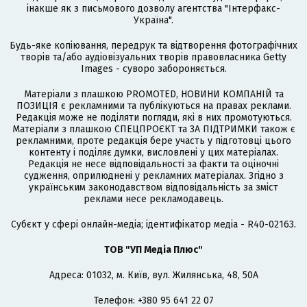
інакше як з письмового дозволу агентства "Інтерфакс-
Україна".
Будь-яке копіювання, передрук та відтворення фотографічних
творів та/або аудіовізуальних творів правовласника Getty
Images - суворо забороняється.
Матеріали з плашкою PROMOTED, НОВИНИ КОМПАНІЙ та
ПОЗИЦІЯ є рекламними та публікуються на правах реклами.
Редакція може не поділяти погляди, які в них промотуються.
Матеріали з плашкою СПЕЦПРОЄКТ та ЗА ПІДТРИМКИ також є
рекламними, проте редакція бере участь у підготовці цього
контенту і поділяє думки, висловлені у цих матеріалах.
Редакція не несе відповідальності за факти та оціночні
судження, оприлюднені у рекламних матеріалах. Згідно з
українським законодавством відповідальність за зміст
реклами несе рекламодавець.
Cубєкт у сфері онлайн-медіа; ідентифікатор медіа - R40-02163.
ТОВ "УП Медіа Плюс"
Адреса: 01032, м. Київ, вул. Жилянська, 48, 50А
Телефон: +380 95 641 22 07