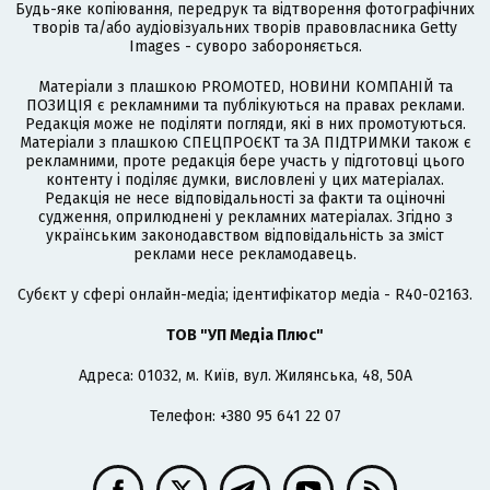
Будь-яке копіювання, передрук та відтворення фотографічних
творів та/або аудіовізуальних творів правовласника Getty
Images - суворо забороняється.
Матеріали з плашкою PROMOTED, НОВИНИ КОМПАНІЙ та
ПОЗИЦІЯ є рекламними та публікуються на правах реклами.
Редакція може не поділяти погляди, які в них промотуються.
Матеріали з плашкою СПЕЦПРОЄКТ та ЗА ПІДТРИМКИ також є
рекламними, проте редакція бере участь у підготовці цього
контенту і поділяє думки, висловлені у цих матеріалах.
Редакція не несе відповідальності за факти та оціночні
судження, оприлюднені у рекламних матеріалах. Згідно з
українським законодавством відповідальність за зміст
реклами несе рекламодавець.
Cубєкт у сфері онлайн-медіа; ідентифікатор медіа - R40-02163.
ТОВ "УП Медіа Плюс"
Адреса: 01032, м. Київ, вул. Жилянська, 48, 50А
Телефон: +380 95 641 22 07