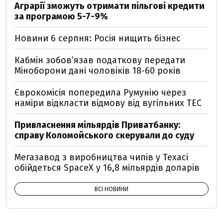
Аграрії зможуть отримати пільгові кредити
за програмою 5-7-9%
Новини 6 серпня: Росія нищить бізнес
Кабмін зобовʼязав податкову передати
Міноборони дані чоловіків 18-60 років
Єврокомісія попередила Румунію через
наміри відкласти відмову від вугільних ТЕС
Привласнення мільярдів Приватбанку:
справу Коломойського скерували до суду
Мегазавод з виробництва чипів у Техасі
обійдеться SpaceX у 16,8 мільярдів доларів
ВСІ НОВИНИ