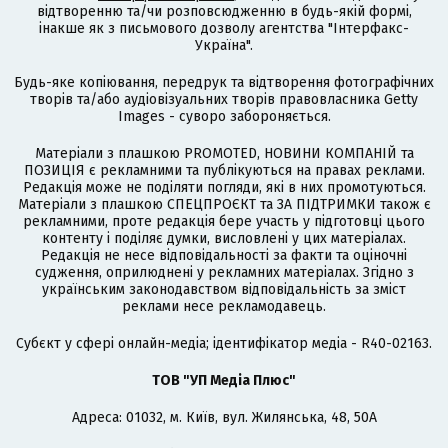
відтворенню та/чи розповсюдженню в будь-якій формі,
інакше як з письмового дозволу агентства "Інтерфакс-
Україна".
Будь-яке копіювання, передрук та відтворення фотографічних
творів та/або аудіовізуальних творів правовласника Getty
Images - суворо забороняється.
Матеріали з плашкою PROMOTED, НОВИНИ КОМПАНІЙ та
ПОЗИЦІЯ є рекламними та публікуються на правах реклами.
Редакція може не поділяти погляди, які в них промотуються.
Матеріали з плашкою СПЕЦПРОЄКТ та ЗА ПІДТРИМКИ також є
рекламними, проте редакція бере участь у підготовці цього
контенту і поділяє думки, висловлені у цих матеріалах.
Редакція не несе відповідальності за факти та оціночні
судження, оприлюднені у рекламних матеріалах. Згідно з
українським законодавством відповідальність за зміст
реклами несе рекламодавець.
Cубєкт у сфері онлайн-медіа; ідентифікатор медіа - R40-02163.
ТОВ "УП Медіа Плюс"
Адреса: 01032, м. Київ, вул. Жилянська, 48, 50А