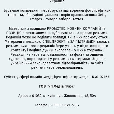
Україна".
Будь-яке копіювання, передрук та відтворення фотографічних
творів та/або аудіовізуальних творів правовласника Getty
Images - суворо забороняється.
Матеріали з плашкою PROMOTED, НОВИНИ КОМПАНІЙ та
ПОЗИЦІЯ є рекламними та публікуються на правах реклами.
Редакція може не поділяти погляди, які в них промотуються.
Матеріали з плашкою СПЕЦПРОЄКТ та ЗА ПІДТРИМКИ також є
рекламними, проте редакція бере участь у підготовці цього
контенту і поділяє думки, висловлені у цих матеріалах.
Редакція не несе відповідальності за факти та оціночні
судження, оприлюднені у рекламних матеріалах. Згідно з
українським законодавством відповідальність за зміст
реклами несе рекламодавець.
Cубєкт у сфері онлайн-медіа; ідентифікатор медіа - R40-02163.
ТОВ "УП Медіа Плюс"
Адреса: 01032, м. Київ, вул. Жилянська, 48, 50А
Телефон: +380 95 641 22 07