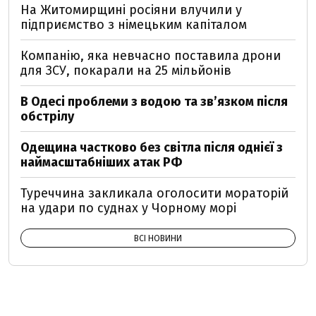
На Житомирщині росіяни влучили у
підприємство з німецьким капіталом
Компанію, яка невчасно поставила дрони
для ЗСУ, покарали на 25 мільйонів
В Одесі проблеми з водою та звʼязком після
обстрілу
Одещина частково без світла після однієї з
наймасштабніших атак РФ
Туреччина закликала оголосити мораторій
на удари по суднах у Чорному морі
ВСІ НОВИНИ