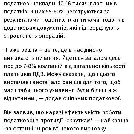
податкові накладні 10-16 тисяч платників
податків. З них 55-60% реєструються за
результатами поданих платниками податків
додаткових документів, які підтверджують
справжність операцій.
"І вже решта – це те, де в нас дійсно
виникають питання. Йдеться загалом десь
про до 7-8% компаній від загальної кількості
платників ПДВ. Можу сказати, що і цього
вистачає і вистачало раніше для того, щоб
масштаби цього ухилення були більш ніж
відчутними", — додав очільник податкової.
Він заявив, що наразі ефективність роботи
податкової з протидії "скруткам" — найкраща
"за останні 10 років". Такого висновку