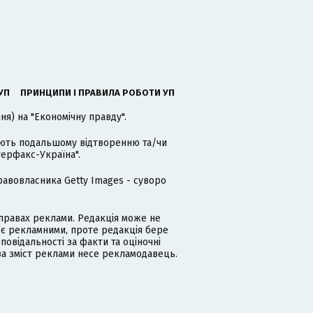
УП
ПРИНЦИПИ І ПРАВИЛА РОБОТИ УП
я) на "Економічну правду".
гають подальшому відтворенню та/чи
терфакс-Україна".
равовласника Getty Images - суворо
равах реклами. Редакція може не
 є рекламними, проте редакція бере
дповідальності за факти та оціночні
за зміст реклами несе рекламодавець.