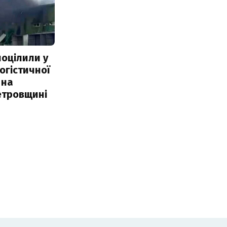
поцілили у
огістичної
 на
етровщині