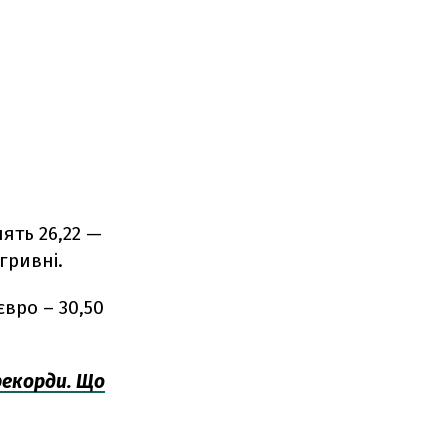
ять 26,22 —
 гривні.
євро – 30,50
рекорди. Що