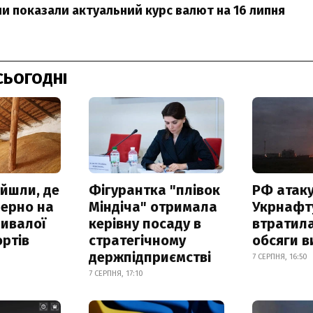
ни показали актуальний курс валют на 16 липня
СЬОГОДНІ
айшли, де
Фігурантка "плівок
РФ атак
зерно на
Міндіча" отримала
Укрнафту
ривалої
керівну посаду в
втратила
ртів
стратегічному
обсяги в
держпідприємстві
7 СЕРПНЯ, 16:50
7 СЕРПНЯ, 17:10