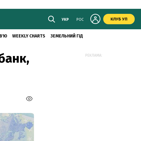
КЛУБ УП
УКР
РОС
В'Ю
WEEKLY CHARTS
ЗЕМЕЛЬНИЙ ГІД
банк,
РЕКЛАМА: