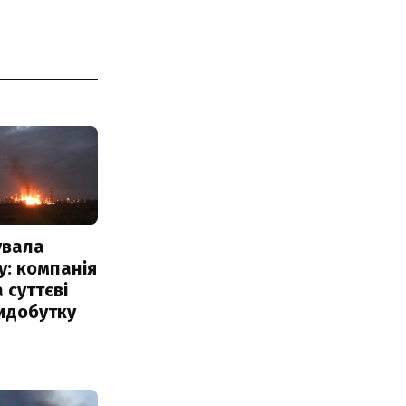
увала
: компанія
 суттєві
идобутку