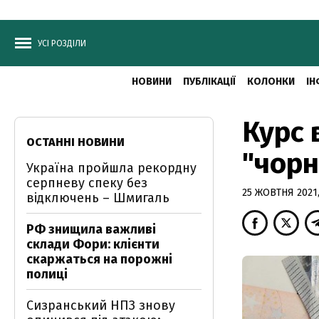
УСІ РОЗДІЛИ
НОВИНИ
ПУБЛІКАЦІЇ
КОЛОНКИ
ІН
Курс 
ОСТАННІ НОВИНИ
"чорн
Україна пройшла рекордну
серпневу спеку без
25 ЖОВТНЯ 2021,
відключень – Шмигаль
РФ знищила важливі
склади Фори: клієнти
скаржаться на порожні
полиці
Сизранський НПЗ знову