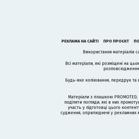
РЕКЛАМА НА САЙТІ
ПРО ПРОЄКТ
ПО
Використання матеріалів с
Всі матеріали, які розміщені на цьо
розповсюдженню в
Будь-яке копіювання, передрук та 
Матеріали з плашкою PROMOTED, 
поділяти погляди, які в них промо
участь у підготовці цього контенту
судження, оприлюднені у рекламних м