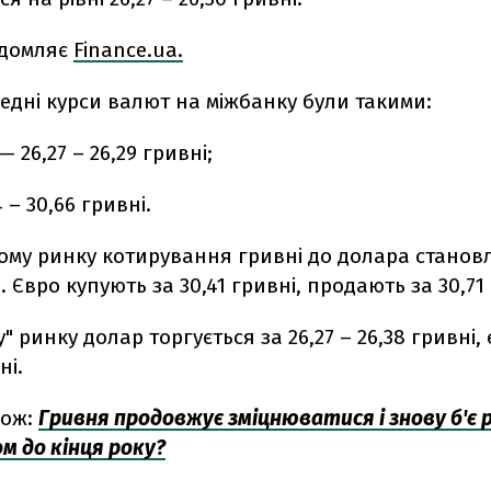
ідомляє
Finance.ua.
редні курси валют на міжбанку були такими:
 26,27 – 26,29 гривні;
 – 30,66 гривні.
ому ринку котирування гривні до долара становл
. Євро купують за 30,41 гривні, продають за 30,71
" ринку долар торгується за 26,27 – 26,38 гривні, 
ні.
кож:
Гривня продовжує зміцнюватися і знову б'є 
ом до кінця року?