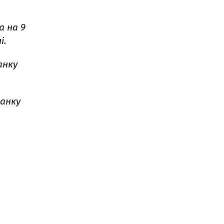
а на 9
і.
анку
анку