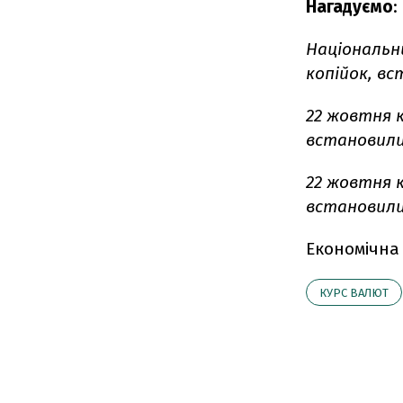
Нагадуємо
:
Національн
копійок, вс
22 жовтня 
встановилися
22 жовтня 
встановилися
Економічна
КУРС ВАЛЮТ