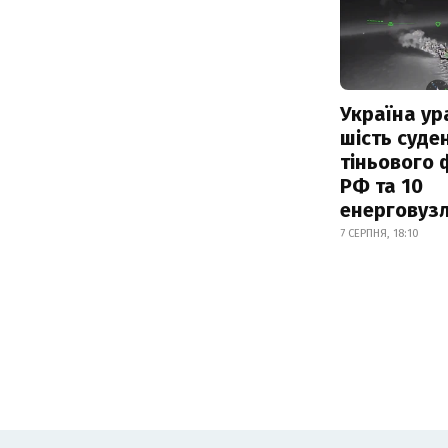
Україна ур
шість суде
тіньового 
РФ та 10
енерговузл
7 СЕРПНЯ, 18:10