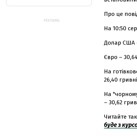
Про це пов
РЕКЛАМА:
На 10:50 се
Долар США —
Євро – 30,64
На готівков
26,40 гривні
На "чорному
– 30,62 грив
Читайте та
буде з курс