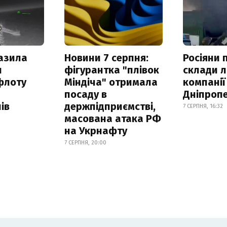
азила
Новини 7 серпня:
Росіяни 
н
фігурантка "плівок
склади л
флоту
Міндіча" отримала
компанії
посаду в
Дніпроп
ів
держпідприємстві,
7 СЕРПНЯ, 16:32
масована атака РФ
на Укрнафту
7 СЕРПНЯ, 20:00