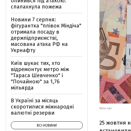
опинився під атакою:
спалахнула пожежа
Новини 7 серпня:
фігурантка "плівок Міндіча"
отримала посаду в
держпідприємстві,
масована атака РФ на
Укрнафту
Київ шукає тих, хто
відремонтує метро між
"Тараса Шевченко" і
"Почайною" за 1,76
мільярда
В Україні за місяць
скоротилися міжнародні
ФОТО: НБУ
валютні резерви
25 жовтня к
ВСІ НОВИНИ
встановилися