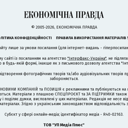
© 2005-2026, ЕКОНОМІЧНА ПРАВДА
ЛІТИКА КОНФІДЕНЦІЙНОСТІ
ПРАВИЛА ВИКОРИСТАННЯ МАТЕРІАЛІВ 
айту лише за умови посилання (для інтернет-видань - гіперпосиланн
му сайті із посиланням на агентство
"Інтерфакс-Україна"
, не підля
 будь-якій формі, інакше як з письмового дозволу агентства "Ін
відтворення фотографічних творів та/або аудіовізуальних творів п
забороняється.
НОВИНИ КОМПАНІЙ та ПОЗИЦІЯ є рекламними та публікуються на п
туються. Матеріали з плашкою СПЕЦПРОЄКТ та ЗА ПІДТРИМКИ також
 і поділяє думки, висловлені у цих матеріалах. Редакція не несе ві
атеріалах. Згідно з українським законодавством відповідальність 
Cубєкт у сфері онлайн-медіа; ідентифікатор медіа - R40-02163.
ТОВ "УП Медіа Плюс"