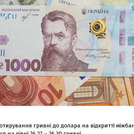
отирування гривні до долара на відкритті міжба
 на рівні 26,27 – 26,30 гривні.