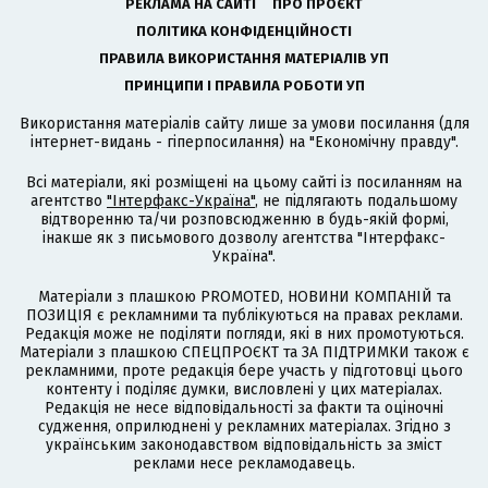
РЕКЛАМА НА САЙТІ
ПРО ПРОЄКТ
ПОЛІТИКА КОНФІДЕНЦІЙНОСТІ
ПРАВИЛА ВИКОРИСТАННЯ МАТЕРІАЛІВ УП
ПРИНЦИПИ І ПРАВИЛА РОБОТИ УП
Використання матеріалів сайту лише за умови посилання (для
інтернет-видань - гіперпосилання) на "Економічну правду".
Всі матеріали, які розміщені на цьому сайті із посиланням на
агентство
"Інтерфакс-Україна"
, не підлягають подальшому
відтворенню та/чи розповсюдженню в будь-якій формі,
інакше як з письмового дозволу агентства "Інтерфакс-
Україна".
Матеріали з плашкою PROMOTED, НОВИНИ КОМПАНІЙ та
ПОЗИЦІЯ є рекламними та публікуються на правах реклами.
Редакція може не поділяти погляди, які в них промотуються.
Матеріали з плашкою СПЕЦПРОЄКТ та ЗА ПІДТРИМКИ також є
рекламними, проте редакція бере участь у підготовці цього
контенту і поділяє думки, висловлені у цих матеріалах.
Редакція не несе відповідальності за факти та оціночні
судження, оприлюднені у рекламних матеріалах. Згідно з
українським законодавством відповідальність за зміст
реклами несе рекламодавець.