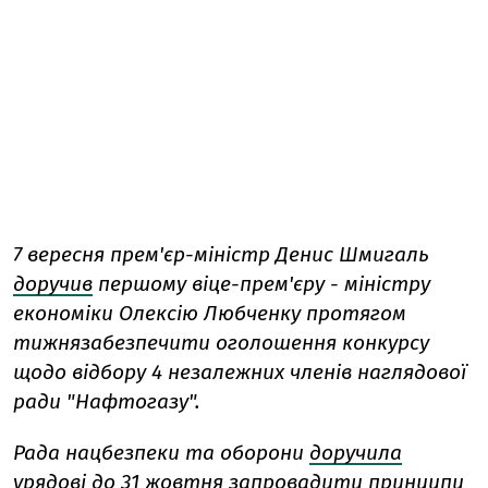
7 вересня п
рем'єр-міністр Денис Шмигаль
доручив
першому віце-прем'єру - міністру
економіки Олексію Любченку протягом
тижнязабезпечити оголошення конкурсу
щодо відбору 4 незалежних членів наглядової
ради "Нафтогазу".
Рада нацбезпеки та оборони
доручила
урядові до 31 жовтня
запровадити принципи