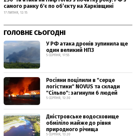
самого ранку б'є по об’єкту на Харківщині
17 ЛИПНЯ, 12:15
ГОЛОВНЕ СЬОГОДНІ
У РФ атака дронів зупинила ще
один великий НПЗ
5 СЕРПНЯ, 17:55
Росіяни поцілили в "серце
логістики" NOVUS та склади
"Сільпо": загинули 6 людей
5 СЕРПНЯ, 12:30
Дністровське водосховище
обміліло майже до рівня
природного річища
5 СЕРПНЯ, 13:20