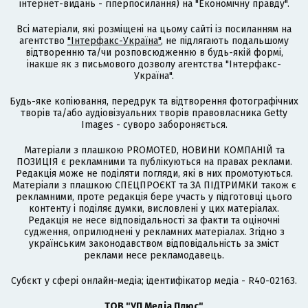
інтернет-видань - гіперпосилання) на "Економічну правду".
Всі матеріали, які розміщені на цьому сайті із посиланням на
агентство
"Інтерфакс-Україна"
, не підлягають подальшому
відтворенню та/чи розповсюдженню в будь-якій формі,
інакше як з письмового дозволу агентства "Інтерфакс-
Україна".
Будь-яке копіювання, передрук та відтворення фотографічних
творів та/або аудіовізуальних творів правовласника Getty
Images - суворо забороняється.
Матеріали з плашкою PROMOTED, НОВИНИ КОМПАНІЙ та
ПОЗИЦІЯ є рекламними та публікуються на правах реклами.
Редакція може не поділяти погляди, які в них промотуються.
Матеріали з плашкою СПЕЦПРОЄКТ та ЗА ПІДТРИМКИ також є
рекламними, проте редакція бере участь у підготовці цього
контенту і поділяє думки, висловлені у цих матеріалах.
Редакція не несе відповідальності за факти та оціночні
судження, оприлюднені у рекламних матеріалах. Згідно з
українським законодавством відповідальність за зміст
реклами несе рекламодавець.
Cубєкт у сфері онлайн-медіа; ідентифікатор медіа - R40-02163.
ТОВ "УП Медіа Плюс"