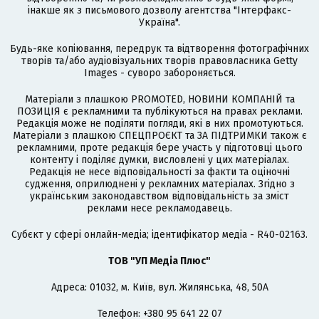
інакше як з письмового дозволу агентства "Інтерфакс-
Україна".
Будь-яке копіювання, передрук та відтворення фотографічних
творів та/або аудіовізуальних творів правовласника Getty
Images - суворо забороняється.
Матеріали з плашкою PROMOTED, НОВИНИ КОМПАНІЙ та
ПОЗИЦІЯ є рекламними та публікуються на правах реклами.
Редакція може не поділяти погляди, які в них промотуються.
Матеріали з плашкою СПЕЦПРОЄКТ та ЗА ПІДТРИМКИ також є
рекламними, проте редакція бере участь у підготовці цього
контенту і поділяє думки, висловлені у цих матеріалах.
Редакція не несе відповідальності за факти та оціночні
судження, оприлюднені у рекламних матеріалах. Згідно з
українським законодавством відповідальність за зміст
реклами несе рекламодавець.
Cубєкт у сфері онлайн-медіа; ідентифікатор медіа - R40-02163.
ТОВ "УП Медіа Плюс"
Адреса: 01032, м. Київ, вул. Жилянська, 48, 50А
Телефон: +380 95 641 22 07