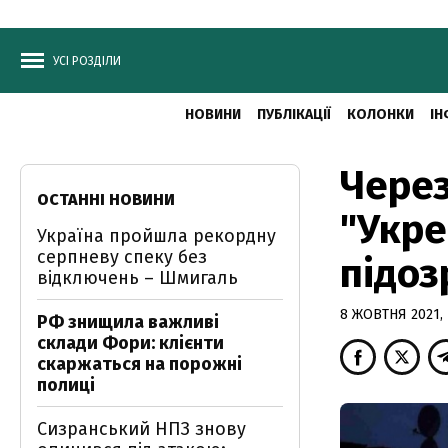
УСІ РОЗДІЛИ
НОВИНИ
ПУБЛІКАЦІЇ
КОЛОНКИ
ІН
Через
ОСТАННІ НОВИНИ
"Укре
Україна пройшла рекордну
серпневу спеку без
підоз
відключень – Шмигаль
8 ЖОВТНЯ 2021, 
РФ знищила важливі
склади Фори: клієнти
скаржаться на порожні
полиці
Сизранський НПЗ знову