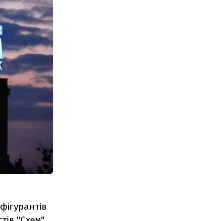
фігурантів
ів "Схем".