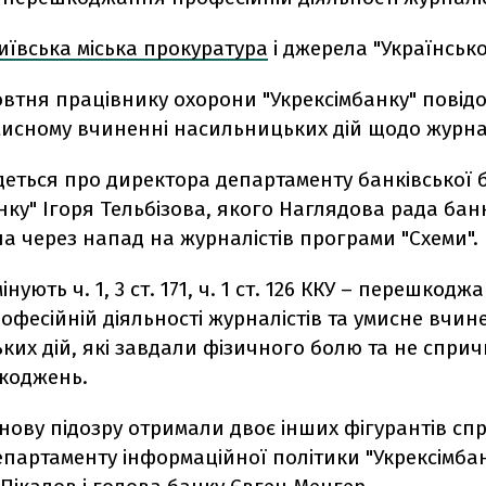
иївська міська прокуратура
і джерела "Українськ
втня працівнику охорони "Укрексімбанку" повід
мисному вчиненні насильницьких дій щодо журнал
деться про директора департаменту банківської 
нку" Ігоря Тельбізова, якого Наглядова рада бан
а через напад на журналістів програми "Схеми".
нують ч. 1, 3 ст. 171, ч. 1 ст. 126 ККУ – перешкодж
офесійній діяльності журналістів та умисне вчин
ких дій, які завдали фізичного болю та не спри
шкоджень.
 нову підозру отримали двоє інших фігурантів сп
партаменту інформаційної політики "Укрексімба