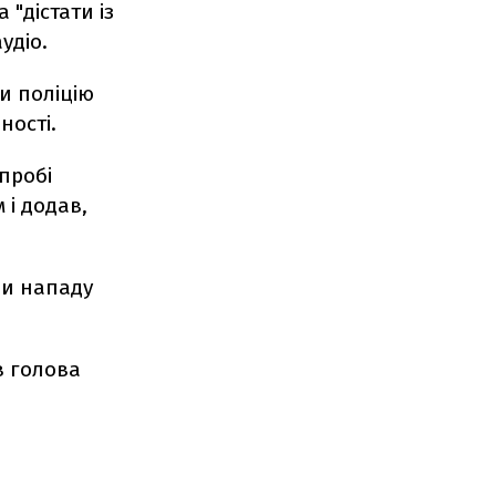
 "дістати із
удіо.
ли поліцію
ності.
спробі
і додав,
и нападу
в голова