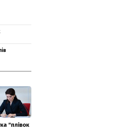
х
лів
ка "плівок