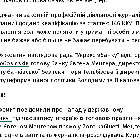
ікалов і голова банку Євген Мецгер.
жання законній професійній діяльності журналісті
України) додано кваліфікацію за статтею 146 ККУ 
авлення волі може полягати у триманні особи в мі
і не бажає або більше не бажає перебувати – ред
 6 жовтня наглядова рада "Укрексімбанку"
відсто
обов'язків
голову банку Євгена Мецгера, директ
у банківської безпеки Ігоря Тельбізова й дирек
ту інформаційної політики Володимира Пікалова
я:
Схеми" повідомили про
напад у державному
нку"
під час запису інтерв’ю із головою правління
 Євгеном Мецгером прямо у його кабінеті. Мецге
 одне із запитань журналіста-розслідувача Кир