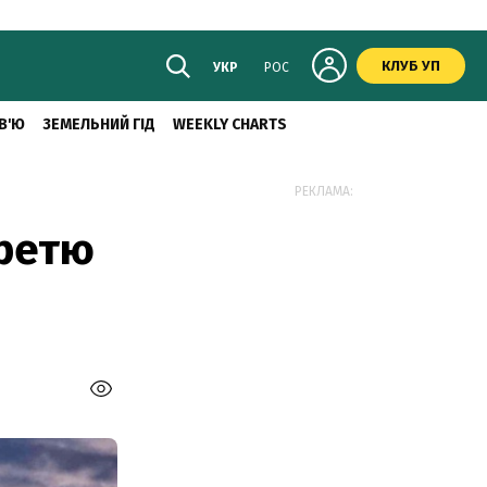
КЛУБ УП
УКР
РОС
В'Ю
ЗЕМЕЛЬНИЙ ГІД
WEEKLY CHARTS
РЕКЛАМА:
третю