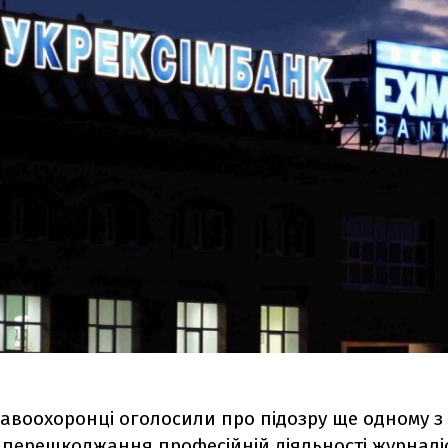
авоохоронці оголосили про підозру ще одному з 
перешкоджання професійній діяльності журналіст