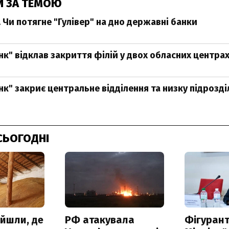
И ЗА ТЕМОЮ
 Чи потягне "Гулівер" на дно державні банки
нк" відклав закриття філій у двох обласних центра
нк" закриє центральне відділення та низку підрозді
СЬОГОДНІ
айшли, де
РФ атакувала
Фігурант