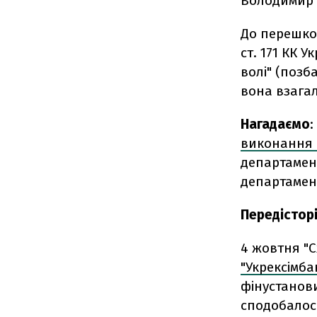
Володимир П
До перешкод
ст. 171 КК 
волі" (позб
вона взагал
Нагадаємо
:
виконання 
департамент
департамен
Передісторі
4 жовтня "
"Укрексімба
фінустанови
сподобалось