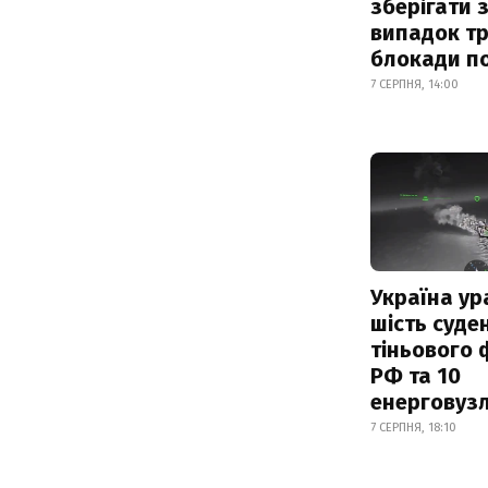
зберігати 
випадок т
блокади по
7 СЕРПНЯ, 14:00
Україна ур
шість суде
тіньового 
РФ та 10
енерговузл
7 СЕРПНЯ, 18:10