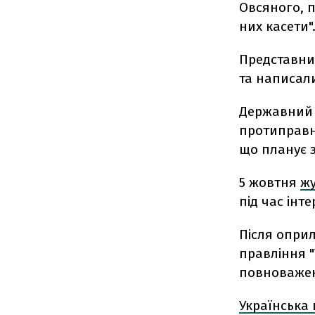
Овсяного, п
них касети"
Представник
та написал
Державни
протиправн
що планує 
5 жовтня
жу
під час інт
Після опри
правління "
повноважен
Українська