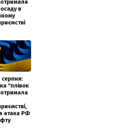
 отримала
посаду в
чному
приємстві
 серпня:
ка "плівок
 отримала
риємстві,
а атака РФ
афту