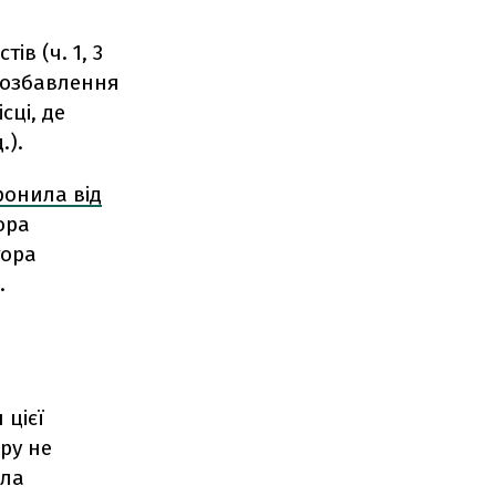
в (ч. 1, 3
"Позбавлення
сці, де
.).
ронила від
ора
тора
.
 цієї
ру не
ила