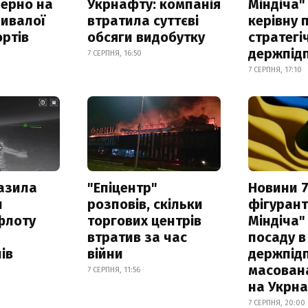
зерно на
Укрнафту: компанія
Міндіча"
ривалої
втратила суттєві
керівну 
ртів
обсяги видобутку
стратегі
держпід
7 СЕРПНЯ, 16:50
7 СЕРПНЯ, 17:10
азила
"Епіцентр"
Новини 7
н
розповів, скільки
фігурант
флоту
торгових центрів
Міндіча"
втратив за час
посаду в
ів
війни
держпідп
масован
7 СЕРПНЯ, 11:56
на Укрн
7 СЕРПНЯ, 20:00