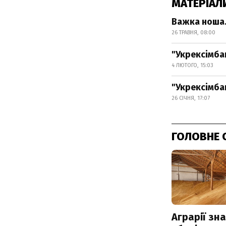
МАТЕРІАЛ
Важка ноша.
26 ТРАВНЯ, 08:00
"Укрексімба
4 ЛЮТОГО, 15:03
"Укрексімба
26 СІЧНЯ, 17:07
ГОЛОВНЕ 
Аграрії зн