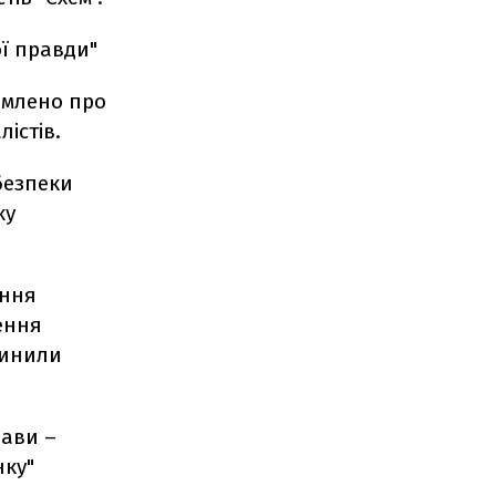
ої правди"
омлено про
істів.
безпеки
ку
ання
ення
чинили
рави –
нку"