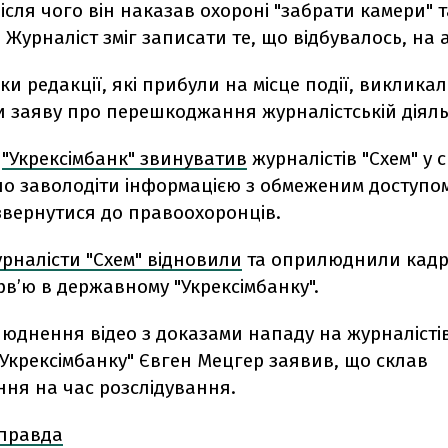
ісля чого він наказав охороні "забрати камери" та
. Журналіст зміг записати те, що відбувалось, на а
и редакції, які прибули на місце події, виклика
и заяву про перешкоджання журналістській діяль
й
"Укрексімбанк" звинуватив
журналістів "Схем" у 
о заволодіти інформацією з обмеженим доступом 
звернутися до правоохоронців.
рналісти "Схем" відновили
та оприлюднили кадр
ерв’ю в державному "Укрексімбанку".
люднення відео з доказами нападу на журналісті
Укрексімбанку" Євген Мецгер заявив, що склав
ня на час розслідування.
 правда