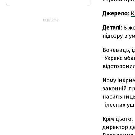
Джерело:
К
РЕКЛАМА:
Деталі:
8 жо
підозру в у
Вочевидь, і
"Укрексімба
відсторонил
Йому інкримі
законній пр
насильниць
тілесних у
Крім цього,
директор де