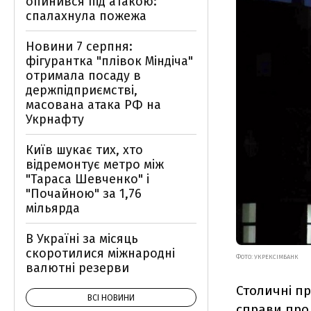
опинився під атакою:
спалахнула пожежа
Новини 7 серпня:
фігурантка "плівок Міндіча"
отримала посаду в
держпідприємстві,
масована атака РФ на
Укрнафту
Київ шукає тих, хто
відремонтує метро між
"Тараса Шевченко" і
"Почайною" за 1,76
мільярда
В Україні за місяць
скоротилися міжнародні
ФОТО: УКРЕКСІМБАНК
валютні резерви
Столичні пр
ВСІ НОВИНИ
справи про 