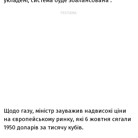
укладені, система буде збалансована".
РЕКЛАМА:
Щодо газу, міністр зауважив надвисокі ціни
на європейському ринку, які 6 жовтня сягали
1950 доларів за тисячу кубів.