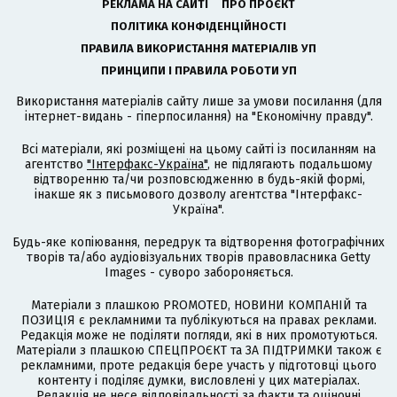
РЕКЛАМА НА САЙТІ
ПРО ПРОЄКТ
ПОЛІТИКА КОНФІДЕНЦІЙНОСТІ
ПРАВИЛА ВИКОРИСТАННЯ МАТЕРІАЛІВ УП
ПРИНЦИПИ І ПРАВИЛА РОБОТИ УП
Використання матеріалів сайту лише за умови посилання (для
інтернет-видань - гіперпосилання) на "Економічну правду".
Всі матеріали, які розміщені на цьому сайті із посиланням на
агентство
"Інтерфакс-Україна"
, не підлягають подальшому
відтворенню та/чи розповсюдженню в будь-якій формі,
інакше як з письмового дозволу агентства "Інтерфакс-
Україна".
Будь-яке копіювання, передрук та відтворення фотографічних
творів та/або аудіовізуальних творів правовласника Getty
Images - суворо забороняється.
Матеріали з плашкою PROMOTED, НОВИНИ КОМПАНІЙ та
ПОЗИЦІЯ є рекламними та публікуються на правах реклами.
Редакція може не поділяти погляди, які в них промотуються.
Матеріали з плашкою СПЕЦПРОЄКТ та ЗА ПІДТРИМКИ також є
рекламними, проте редакція бере участь у підготовці цього
контенту і поділяє думки, висловлені у цих матеріалах.
Редакція не несе відповідальності за факти та оціночні