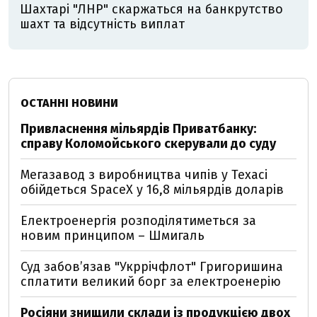
Шахтарі "ЛНР" скаржаться на банкрутство
шахт та відсутність виплат
ОСТАННІ НОВИНИ
Привласнення мільярдів Приватбанку:
справу Коломойського скерували до суду
Мегазавод з виробництва чипів у Техасі
обійдеться SpaceX у 16,8 мільярдів доларів
Електроенергія розподілятиметься за
новим принципом – Шмигаль
Суд забов’язав "Укррічфлот" Григоришина
сплатити великий борг за електроенерію
Росіяни знищили склади із продукцією двох