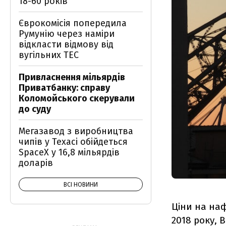
18-60 років
Єврокомісія попередила
Румунію через наміри
відкласти відмову від
вугільних ТЕС
Привласнення мільярдів
Приватбанку: справу
Коломойського скерували
до суду
Мегазавод з виробництва
чипів у Техасі обійдеться
SpaceX у 16,8 мільярдів
доларів
ВСІ НОВИНИ
Ціни на наф
2018 року, 