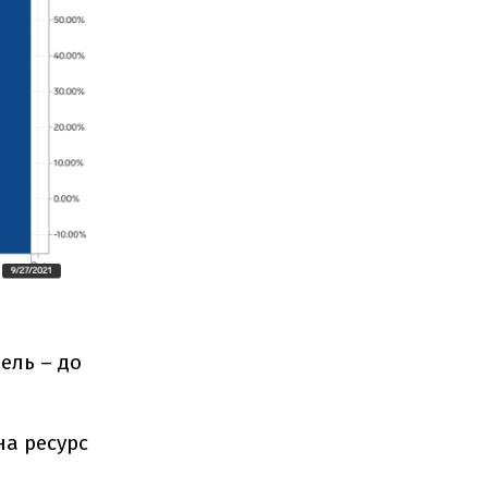
рель – до
на ресурс