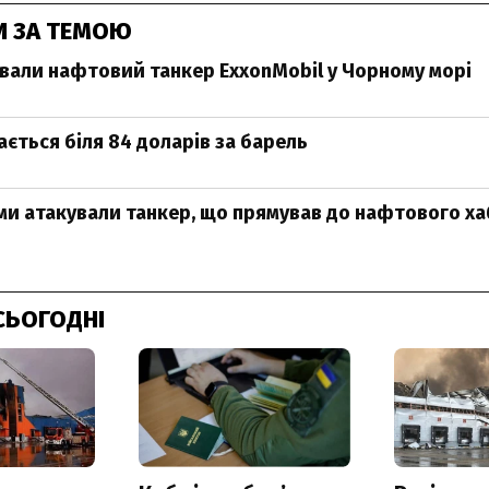
И ЗА ТЕМОЮ
вали нафтовий танкер ExxonMobil у Чорному морі
ється біля 84 доларів за барель
и атакували танкер, що прямував до нафтового ха
СЬОГОДНІ