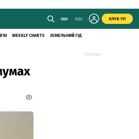
КЛУБ УП
УКР
РОС
В'Ю
WEEKLY CHARTS
ЗЕМЕЛЬНИЙ ГІД
РЕКЛАМА:
мумах