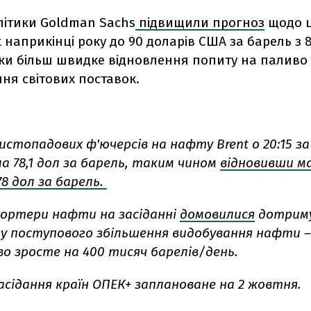
літики Goldman Sachs
підвищили прогноз
щодо ц
 наприкінці року до 90 доларів США за барель з 
ьки більш швидке відновлення попиту на паливо
ня світових поставок.
стопадових ф'ючерсів на нафту Brent о 20:15 за
а 78,1 дол за барель, таким чином
відновивши м
 78 дол за барель.
портери нафти на засіданні
домовилися
дотриму
ну поступового збільшення видобування нафти 
о зросте на 400 тисяч барелів/день.
асідання країн ОПЕК+ заплановане на 2 жовтня.