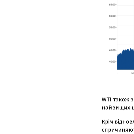
WTI також з
найвищих ц
Крім віднов
спричиняють