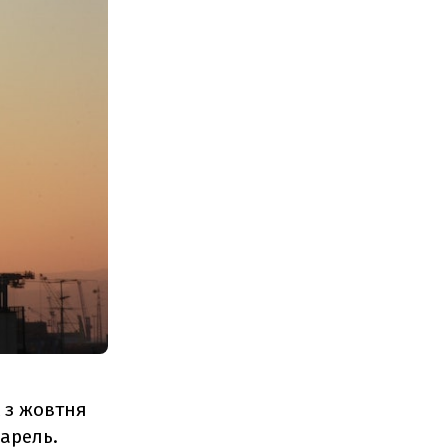
 з жовтня
барель.