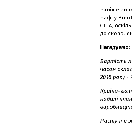
Раніше ана
нафту Brent
США, оскіл
до скорочен
Нагадуємо
:
Вартість ли
часом склал
2018 року -
Країни-екс
надалі пла
виробництв
Наступне з