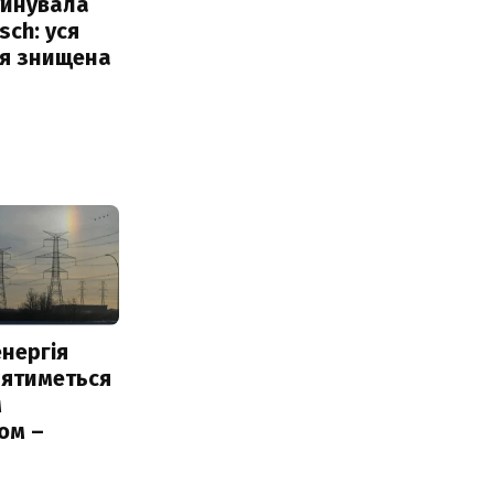
уйнувала
sch: уся
ія знищена
нергія
лятиметься
м
ом –
ь