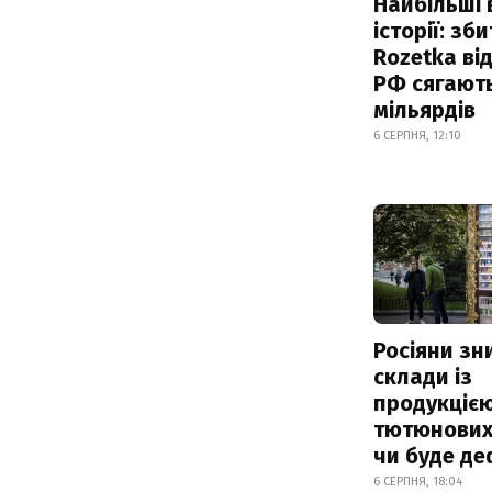
Найбільші 
історії: зб
Rozetka від
РФ сягают
мільярдів
6 СЕРПНЯ, 12:10
Росіяни з
склади із
продукцією
тютюнових 
чи буде де
6 СЕРПНЯ, 18:04