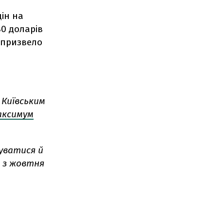
ін на
80 доларів
 призвело
 Київським
аксимум
ватися й
– з жовтня