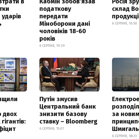
втрати в
Кабмін зобовʼязав
Росія зр
итки
податкову
склад Bo
 ударів
передати
продукц
ь
Міноборони дані
6 СЕРПНЯ, 10:50
чоловіків 18-60
років
6 СЕРПНЯ, 19:39
нищили
Путін змусив
Електрое
Центральний банк
розподі
 двох
знизити базову
за нови
гігантів:
ставку – Bloomberg
принцип
фіцит
Шмигал
6 СЕРПНЯ, 15:07
6 СЕРПНЯ, 18:23