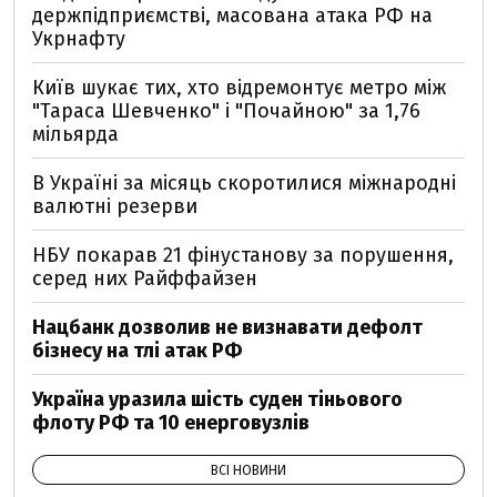
держпідприємстві, масована атака РФ на
Укрнафту
Київ шукає тих, хто відремонтує метро між
"Тараса Шевченко" і "Почайною" за 1,76
мільярда
В Україні за місяць скоротилися міжнародні
валютні резерви
НБУ покарав 21 фінустанову за порушення,
серед них Райффайзен
Нацбанк дозволив не визнавати дефолт
бізнесу на тлі атак РФ
Україна уразила шість суден тіньового
флоту РФ та 10 енерговузлів
ВСІ НОВИНИ