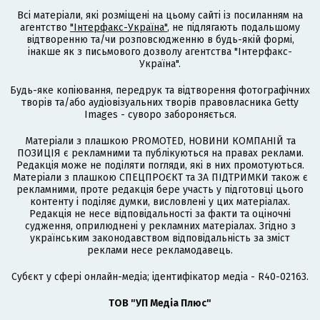
Всі матеріали, які розміщені на цьому сайті із посиланням на
агентство
"Інтерфакс-Україна"
, не підлягають подальшому
відтворенню та/чи розповсюдженню в будь-якій формі,
інакше як з письмового дозволу агентства "Інтерфакс-
Україна".
Будь-яке копіювання, передрук та відтворення фотографічних
творів та/або аудіовізуальних творів правовласника Getty
Images - суворо забороняється.
Матеріали з плашкою PROMOTED, НОВИНИ КОМПАНІЙ та
ПОЗИЦІЯ є рекламними та публікуються на правах реклами.
Редакція може не поділяти погляди, які в них промотуються.
Матеріали з плашкою СПЕЦПРОЄКТ та ЗА ПІДТРИМКИ також є
рекламними, проте редакція бере участь у підготовці цього
контенту і поділяє думки, висловлені у цих матеріалах.
Редакція не несе відповідальності за факти та оціночні
судження, оприлюднені у рекламних матеріалах. Згідно з
українським законодавством відповідальність за зміст
реклами несе рекламодавець.
Cубєкт у сфері онлайн-медіа; ідентифікатор медіа - R40-02163.
ТОВ "УП Медіа Плюс"