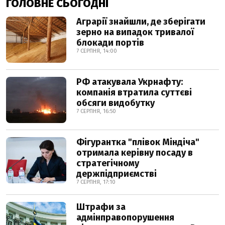
ГОЛОВНЕ СЬОГОДНІ
Аграрії знайшли, де зберігати
зерно на випадок тривалої
блокади портів
7 СЕРПНЯ, 14:00
РФ атакувала Укрнафту:
компанія втратила суттєві
обсяги видобутку
7 СЕРПНЯ, 16:50
Фігурантка "плівок Міндіча"
отримала керівну посаду в
стратегічному
держпідприємстві
7 СЕРПНЯ, 17:10
Штрафи за
адмінправопорушення