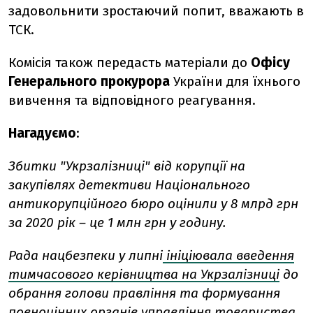
задовольнити зростаючий попит, вважають в
ТСК.
Комісія також передасть матеріали до
Офісу
Генерального прокурора
України для їхнього
вивчення та відповідного реагування.
Нагадуємо
:
Збитки "Укрзалізниці" від корупції на
закупівлях детективи Національного
антикорупційного бюро оцінили у 8 млрд грн
за 2020 рік – це 1 млн грн у годину.
Рада нацбезпеки у липні
ініціювала введення
тимчасового керівництва на Укрзалізниці
до
обрання голови правління та формування
повноцінних органів управління товариства