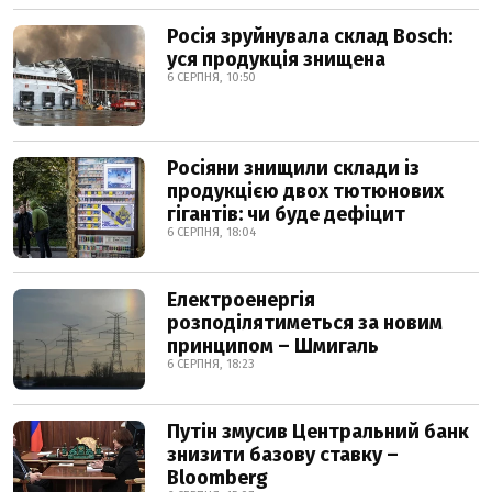
Росія зруйнувала склад Bosch:
уся продукція знищена
6 СЕРПНЯ, 10:50
Росіяни знищили склади із
продукцією двох тютюнових
гігантів: чи буде дефіцит
6 СЕРПНЯ, 18:04
Електроенергія
розподілятиметься за новим
принципом – Шмигаль
6 СЕРПНЯ, 18:23
Путін змусив Центральний банк
знизити базову ставку –
Bloomberg