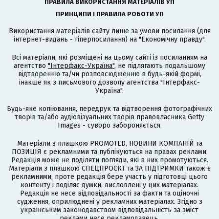
ПРАВИЛА ВИКОРИСТАННЯ МАТЕРІАЛІВ УП
ПРИНЦИПИ І ПРАВИЛА РОБОТИ УП
Використання матеріалів сайту лише за умови посилання (для
інтернет-видань - гіперпосилання) на "Економічну правду".
Всі матеріали, які розміщені на цьому сайті із посиланням на
агентство
"Інтерфакс-Україна"
, не підлягають подальшому
відтворенню та/чи розповсюдженню в будь-якій формі,
інакше як з письмового дозволу агентства "Інтерфакс-
Україна".
Будь-яке копіювання, передрук та відтворення фотографічних
творів та/або аудіовізуальних творів правовласника Getty
Images - суворо забороняється.
Матеріали з плашкою PROMOTED, НОВИНИ КОМПАНІЙ та
ПОЗИЦІЯ є рекламними та публікуються на правах реклами.
Редакція може не поділяти погляди, які в них промотуються.
Матеріали з плашкою СПЕЦПРОЄКТ та ЗА ПІДТРИМКИ також є
рекламними, проте редакція бере участь у підготовці цього
контенту і поділяє думки, висловлені у цих матеріалах.
Редакція не несе відповідальності за факти та оціночні
судження, оприлюднені у рекламних матеріалах. Згідно з
українським законодавством відповідальність за зміст
реклами несе рекламодавець.