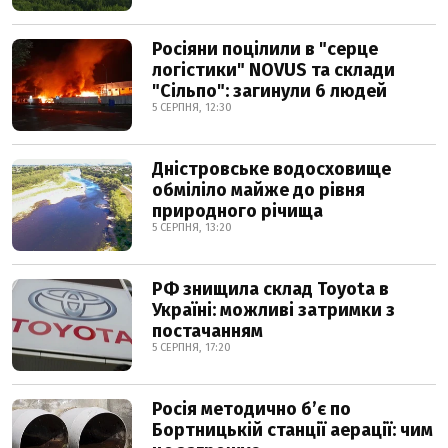
Росіяни поцілили в "серце
логістики" NOVUS та склади
"Сільпо": загинули 6 людей
5 СЕРПНЯ, 12:30
Дністровське водосховище
обміліло майже до рівня
природного річища
5 СЕРПНЯ, 13:20
РФ знищила склад Toyota в
Україні: можливі затримки з
постачанням
5 СЕРПНЯ, 17:20
Росія методично б’є по
Бортницькій станції аерації: чим