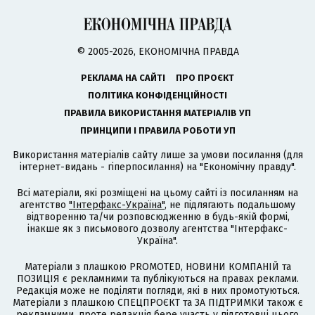
© 2005-2026, ЕКОНОМІЧНА ПРАВДА
РЕКЛАМА НА САЙТІ
ПРО ПРОЄКТ
ПОЛІТИКА КОНФІДЕНЦІЙНОСТІ
ПРАВИЛА ВИКОРИСТАННЯ МАТЕРІАЛІВ УП
ПРИНЦИПИ І ПРАВИЛА РОБОТИ УП
Використання матеріалів сайту лише за умови посилання (для
інтернет-видань - гіперпосилання) на "Економічну правду".
Всі матеріали, які розміщені на цьому сайті із посиланням на
агентство
"Інтерфакс-Україна"
, не підлягають подальшому
відтворенню та/чи розповсюдженню в будь-якій формі,
інакше як з письмового дозволу агентства "Інтерфакс-
Україна".
Матеріали з плашкою PROMOTED, НОВИНИ КОМПАНІЙ та
ПОЗИЦІЯ є рекламними та публікуються на правах реклами.
Редакція може не поділяти погляди, які в них промотуються.
Матеріали з плашкою СПЕЦПРОЄКТ та ЗА ПІДТРИМКИ також є
рекламними, проте редакція бере участь у підготовці цього